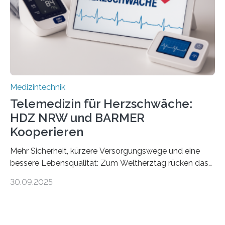
speziell zugeschnittene Informationen, um deren
digitale Gesundheitskompetenz zu steigern. MiHUBx ist
die…
Medizintechnik
Telemedizin für Herzschwäche:
HDZ NRW und BARMER
Kooperieren
Mehr Sicherheit, kürzere Versorgungswege und eine
bessere Lebensqualität: Zum Weltherztag rücken das
Herz- und Diabeteszentrum NRW (HDZ NRW), Bad
30.09.2025
Oeynhausen, und die BARMER die Bedürfnisse von
Menschen mit chronischer Herzschwäche in den Fokus.
Beide Partner haben jetzt einen Vertrag zur
telemedizinischen Begleitversorgung geschlossen.