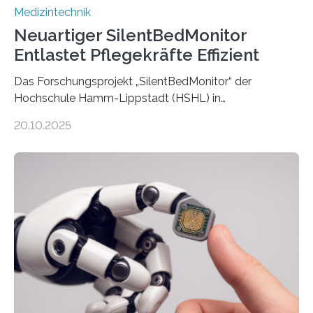
Medizintechnik
Neuartiger SilentBedMonitor
Entlastet Pflegekräfte Effizient
Das Forschungsprojekt „SilentBedMonitor“ der
Hochschule Hamm-Lippstadt (HSHL) in
Zusammenarbeit mit der Berliner 5micron GmbH zielt
20.10.2025
auf Personen ab, die bettlägerig sind oder in ihrer
Mobilität stark eingeschränkt sind. Die 5micron GmbH
verantwortet innerhalb des Projekts die technologische
Entwicklung der Sensorik und Datenübertragung. Die
HSHL verantwortet die wissenschaftliche Begleitung
sowie die KI-gestützte Datenauswertung. Das Ziel ist
die Entwicklung eines berührungslosen
Assistenzsystems, das den Zustand der Person
kontinuierlich erfasst, pflegende Personen unterstützt
und in Notfällen selbstständig Alarm schlägt. „Die Idee
der 5micron…