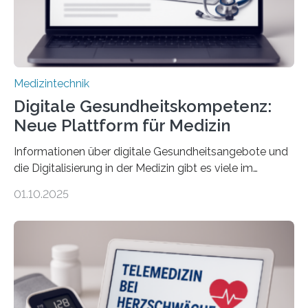
Einfluss nehmen. Das eröffnet…
Medizintechnik
Digitale Gesundheitskompetenz:
Neue Plattform für Medizin
Informationen über digitale Gesundheitsangebote und
die Digitalisierung in der Medizin gibt es viele im
Internet – doch wie findet man schnellen Zugang zu
01.10.2025
seriösen und wissenschaftlich abgesicherten Inhalten?
Genau hier setzt die Wissensplattform Medical
Informatics Hub in Saxony (MiHUBx) an. Entwickelt von
Forscherinnen der Technischen Universität Dresden
(TUD) richtet sich das Portal sowohl an Patientinnen
und Patienten, aber ebenso an medizinisches
Fachpersonal. Für all diese Zielgruppen bietet sie