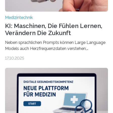
Medizintechnik
KI: Maschinen, Die Fühlen Lernen,
Verändern Die Zukunft
Neben sprachlichen Prompts können Large Language
Models auch Herzfrequenzdaten verstehen,
interpretieren und daran angepasst reagieren. Das
17.10.2025
haben Dr. Morris Gellisch, ehemals an der Ruhr-
Universität Bochum und heute an der Universität Zürich,
und Boris Burr von der Ruhr-Universität Bochum in
einem Experiment nachgewiesen. Sie entwickelten
dafür eine technische Schnittstelle, über die
physiologische Daten in Echtzeit an das Sprachmodell
übermittelt werden können. Die Künstliche Intelligenz
kann dadurch auch die Sprache des Körpers
einbeziehen, auf die Menschen keinen bewussten