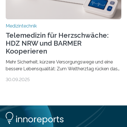
Medizintechnik
Telemedizin für Herzschwäche:
HDZ NRW und BARMER
Kooperieren
Mehr Sicherheit, kürzere Versorgungswege und eine
bessere Lebensqualität: Zum Weltherztag rücken das
Herz- und Diabeteszentrum NRW (HDZ NRW), Bad
30.09.2025
Oeynhausen, und die BARMER die Bedürfnisse von
Menschen mit chronischer Herzschwäche in den Fokus.
Beide Partner haben jetzt einen Vertrag zur
telemedizinischen Begleitversorgung geschlossen.
Rund vier Millionen Menschen in Deutschland leiden an
behandlungsbedürftiger Herzschwäche
(Herzinsuffizienz). Als chronische und fortschreitende