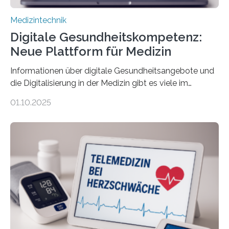
Medizintechnik
Digitale Gesundheitskompetenz:
Neue Plattform für Medizin
Informationen über digitale Gesundheitsangebote und
die Digitalisierung in der Medizin gibt es viele im
Internet – doch wie findet man schnellen Zugang zu
01.10.2025
seriösen und wissenschaftlich abgesicherten Inhalten?
Genau hier setzt die Wissensplattform Medical
Informatics Hub in Saxony (MiHUBx) an. Entwickelt von
Forscherinnen der Technischen Universität Dresden
(TUD) richtet sich das Portal sowohl an Patientinnen
und Patienten, aber ebenso an medizinisches
Fachpersonal. Für all diese Zielgruppen bietet sie
speziell zugeschnittene Informationen, um deren
digitale Gesundheitskompetenz zu steigern. MiHUBx ist
die…