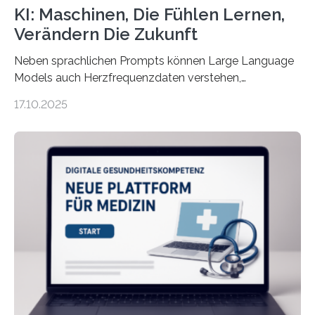
KI: Maschinen, Die Fühlen Lernen,
Verändern Die Zukunft
Neben sprachlichen Prompts können Large Language
Models auch Herzfrequenzdaten verstehen,
interpretieren und daran angepasst reagieren. Das
17.10.2025
haben Dr. Morris Gellisch, ehemals an der Ruhr-
Universität Bochum und heute an der Universität Zürich,
und Boris Burr von der Ruhr-Universität Bochum in
einem Experiment nachgewiesen. Sie entwickelten
dafür eine technische Schnittstelle, über die
physiologische Daten in Echtzeit an das Sprachmodell
übermittelt werden können. Die Künstliche Intelligenz
kann dadurch auch die Sprache des Körpers
einbeziehen, auf die Menschen keinen bewussten
Einfluss nehmen. Das eröffnet…