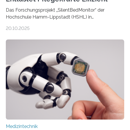
Das Forschungsprojekt „SilentBedMonitor“ der
Hochschule Hamm-Lippstadt (HSHL) in
Zusammenarbeit mit der Berliner 5micron GmbH zielt
20.10.2025
auf Personen ab, die bettlägerig sind oder in ihrer
Mobilität stark eingeschränkt sind. Die 5micron GmbH
verantwortet innerhalb des Projekts die technologische
Entwicklung der Sensorik und Datenübertragung. Die
HSHL verantwortet die wissenschaftliche Begleitung
sowie die KI-gestützte Datenauswertung. Das Ziel ist
die Entwicklung eines berührungslosen
Assistenzsystems, das den Zustand der Person
kontinuierlich erfasst, pflegende Personen unterstützt
und in Notfällen selbstständig Alarm schlägt. „Die Idee
der 5micron…
Medizintechnik