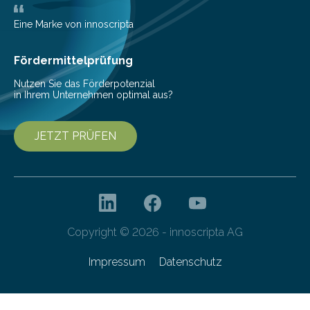
Herzerkrankung ist diese mit einer zunehmenden
Beeinträchtigung der Lebensqualität und besonders in
Eine Marke von innoscripta
höherem Lebensalter mit vielen
Krankenhausaufenthalten verbunden. „Mit Hilfe digitaler
Fördermittelprüfung
Technologien…
Nutzen Sie das Förderpotenzial
in Ihrem Unternehmen optimal aus?
JETZT PRÜFEN
Copyright © 2026 - innoscripta AG
Impressum
Datenschutz