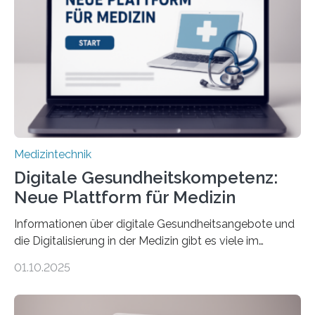
physiologische Daten in Echtzeit an das Sprachmodell
übermittelt werden können. Die Künstliche Intelligenz
kann dadurch auch die Sprache des Körpers
einbeziehen, auf die Menschen keinen bewussten
Einfluss nehmen. Das eröffnet…
Medizintechnik
Digitale Gesundheitskompetenz:
Neue Plattform für Medizin
Informationen über digitale Gesundheitsangebote und
die Digitalisierung in der Medizin gibt es viele im
Internet – doch wie findet man schnellen Zugang zu
01.10.2025
seriösen und wissenschaftlich abgesicherten Inhalten?
Genau hier setzt die Wissensplattform Medical
Informatics Hub in Saxony (MiHUBx) an. Entwickelt von