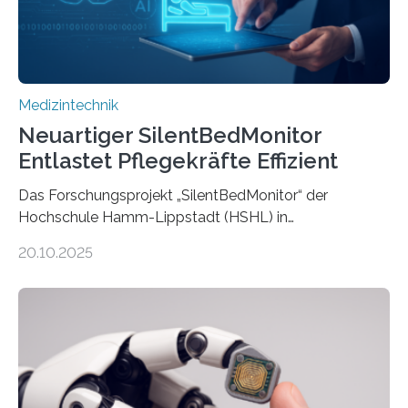
Medizintechnik
Neuartiger SilentBedMonitor
Entlastet Pflegekräfte Effizient
Das Forschungsprojekt „SilentBedMonitor“ der
Hochschule Hamm-Lippstadt (HSHL) in
Zusammenarbeit mit der Berliner 5micron GmbH zielt
20.10.2025
auf Personen ab, die bettlägerig sind oder in ihrer
Mobilität stark eingeschränkt sind. Die 5micron GmbH
verantwortet innerhalb des Projekts die technologische
Entwicklung der Sensorik und Datenübertragung. Die
HSHL verantwortet die wissenschaftliche Begleitung
sowie die KI-gestützte Datenauswertung. Das Ziel ist
die Entwicklung eines berührungslosen