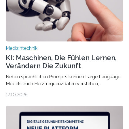
Assistenzsystems, das den Zustand der Person
kontinuierlich erfasst, pflegende Personen unterstützt
und in Notfällen selbstständig Alarm schlägt. „Die Idee
der 5micron…
Medizintechnik
KI: Maschinen, Die Fühlen Lernen,
Verändern Die Zukunft
Neben sprachlichen Prompts können Large Language
Models auch Herzfrequenzdaten verstehen,
interpretieren und daran angepasst reagieren. Das
17.10.2025
haben Dr. Morris Gellisch, ehemals an der Ruhr-
Universität Bochum und heute an der Universität Zürich,
und Boris Burr von der Ruhr-Universität Bochum in
einem Experiment nachgewiesen. Sie entwickelten
dafür eine technische Schnittstelle, über die