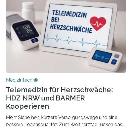
Forscherinnen der Technischen Universität Dresden
(TUD) richtet sich das Portal sowohl an Patientinnen
und Patienten, aber ebenso an medizinisches
Fachpersonal. Für all diese Zielgruppen bietet sie
speziell zugeschnittene Informationen, um deren
digitale Gesundheitskompetenz zu steigern. MiHUBx ist
die…
Medizintechnik
Telemedizin für Herzschwäche:
HDZ NRW und BARMER
Kooperieren
Mehr Sicherheit, kürzere Versorgungswege und eine
bessere Lebensqualität: Zum Weltherztag rücken das
Herz- und Diabeteszentrum NRW (HDZ NRW), Bad