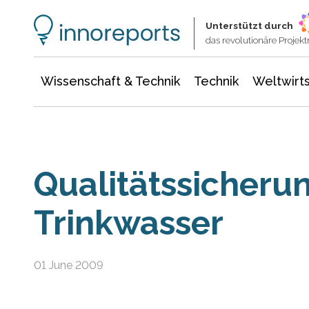
Wissenschaft & Technik
Informationstechnologie
Energie & Elektrotechnik
Unterstützt durch
das revolutionäre Proje
Wissenschaft & Technik
Technik
Weltwirts
Qualitätssicheru
Trinkwasser
01 June 2009