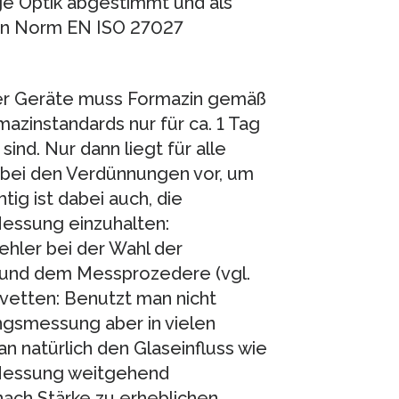
lige Optik abgestimmt und als
hen Norm EN ISO 27027
ner Geräte muss Formazin gemäß
azinstandards nur für ca. 1 Tag
nd. Nur dann liegt für alle
 bei den Verdünnungen vor, um
tig ist dabei auch, die
essung einzuhalten:
ehler bei der Wahl der
 und dem Messprozedere (vgl.
vetten: Benutzt man nicht
ungsmessung aber in vielen
n natürlich den Glaseinfluss wie
r Messung weitgehend
nach Stärke zu erheblichen