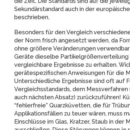
die Zeit. Die Standards sind auf die jewei
Sekundärstandard auch in der europäisc
beschrieben.
Besonders für den Vergleich verschiede
der Norm frisch angesetzt werden, da Form
ohne größere Veränderungen verwendbar si
Geräte dieselbe Partikelgrößenverteilung
vergleichbare Ergebnisse zu erhalten. Wich
gerätespezifischen Anweisungen für die M
Unterschiedliche Ergebnisse sind oft auf F
Vergleichsstandards, dem Messverfahren
auch nächsten Absatz) zurückzuführen! Kü
“fehlerfreie” Quarzküvetten, die für Trüb
Applikationsfällen zu teuer wären, muss ma
Einschlüsse im Glas, Kratzer, Staub in de
ausschließen. Diese Störungen können je 