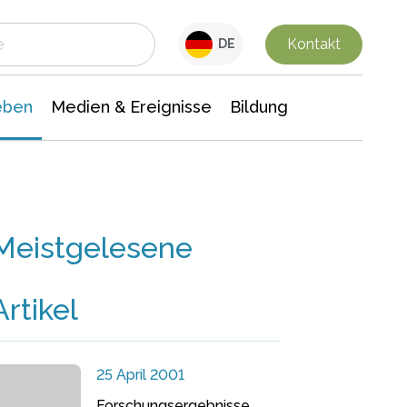
 Leben
Medien & Ereignisse
Interdisziplinäre Forschung
Veranstaltungsnachrichten
n Chemie
Gesellschaftswissenschaften
Kontakt
DE
eben
Medien & Ereignisse
Bildung
Meistgelesene
Artikel
25 April 2001
Forschungsergebnisse