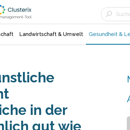
Landwirtschaft & Umwelt
Gesundheit &
Agrar- Forstwissenschaften
Biowissenschafte
Unternehmensmeldungen
Ökologie Umwelt- Naturschutz
ktmanagement-Tool
chaft
Landwirtschaft & Umwelt
Gesundheit & L
nstliche
nt
che in der
lich gut wie