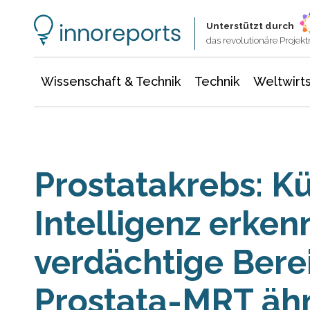
Wissenschaft & Technik
Informationstechnologie
Energie & Elektrotechnik
Unterstützt durch
das revolutionäre Proje
Wissenschaft & Technik
Technik
Weltwirts
Prostatakrebs: Kü
Intelligenz erken
verdächtige Berei
Prostata-MRT ähn