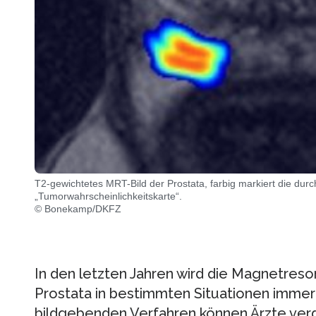
T2-gewichtetes MRT-Bild der Prostata, farbig markiert die dur
„Tumorwahrscheinlichkeitskarte“.
© Bonekamp/DKFZ
In den letzten Jahren wird die Magnetre
Prostata in bestimmten Situationen immer
bildgebenden Verfahren können Ärzte ver