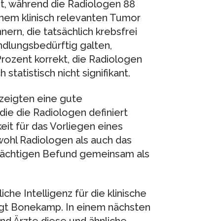
ent, während die Radiologen 88
inem klinisch relevanten Tumor
ern, die tatsächlich krebsfrei
dlungsbedürftig galten,
 Prozent korrekt, die Radiologen
tatistisch nicht signifikant.
zeigten eine gute
die die Radiologen definiert
eit für das Vorliegen eines
wohl Radiologen als auch das
dächtigen Befund gemeinsam als
che Intelligenz für die klinische
sagt Bonekamp. In einem nächsten
nd Ärzte diese und ähnliche