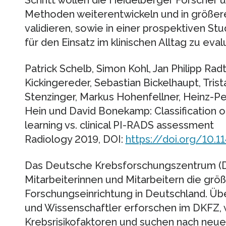
Methoden weiterentwickeln und in größer
validieren, sowie in einer prospektiven St
für den Einsatz im klinischen Alltag zu eval
Patrick Schelb, Simon Kohl, Jan Philipp Rad
Kickingereder, Sebastian Bickelhaupt, Tris
Stenzinger, Markus Hohenfellner, Heinz-Pe
Hein und David Bonekamp: Classification 
learning vs. clinical PI-RADS assessment
Radiology 2019, DOI:
https://doi.org/10.1
Das Deutsche Krebsforschungszentrum (DK
Mitarbeiterinnen und Mitarbeitern die grö
Forschungseinrichtung in Deutschland. Üb
und Wissenschaftler erforschen im DKFZ, 
Krebsrisikofaktoren und suchen nach neuen