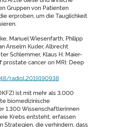
en Gruppen von Patienten
udie erproben, um die Tauglichkeit
uieren.
tke, Manuel Wiesenfarth, Philipp
tan Anselm Kuder, Albrecht
ter Schlemmer, Klaus H. Maier-
of prostate cancer on MRI: Deep
148/radiol.2019190938
FZ) ist mit mehr als 3.000
ßte biomedizinische
er 1.300 Wissenschaftlerinnen
wie Krebs entsteht, erfassen
 Strategien, die verhindern, dass