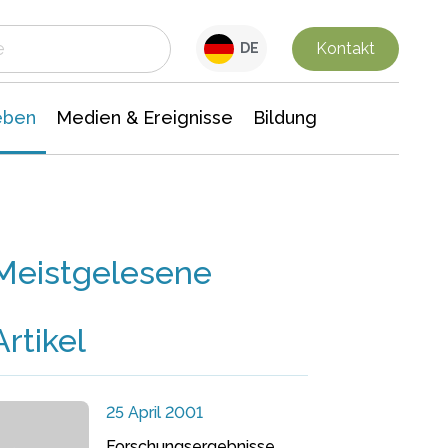
 Leben
Medien & Ereignisse
Interdisziplinäre Forschung
Veranstaltungsnachrichten
n Chemie
Gesellschaftswissenschaften
Kontakt
DE
eben
Medien & Ereignisse
Bildung
Meistgelesene
Artikel
25 April 2001
Forschungsergebnisse