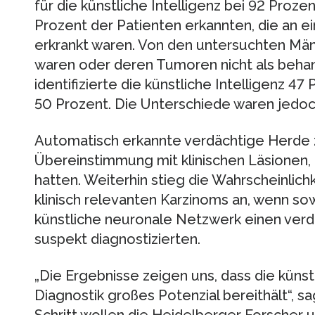
für die künstliche Intelligenz bei 92 Proz
Prozent der Patienten erkannten, die an e
erkrankt waren. Von den untersuchten Männ
waren oder deren Tumoren nicht als behan
identifizierte die künstliche Intelligenz 47
50 Prozent. Die Unterschiede waren jedoch s
Automatisch erkannte verdächtige Herde 
Übereinstimmung mit klinischen Läsionen, 
hatten. Weiterhin stieg die Wahrscheinlichk
klinisch relevanten Karzinoms an, wenn so
künstliche neuronale Netzwerk einen ver
suspekt diagnostizierten.
„Die Ergebnisse zeigen uns, dass die künstli
Diagnostik großes Potenzial bereithält“, 
Schritt wollen die Heidelberger Forscher u