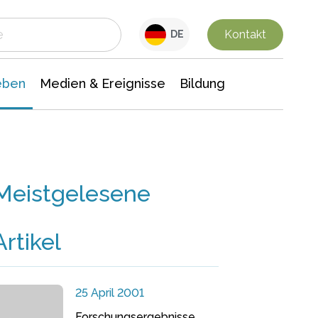
 Leben
Medien & Ereignisse
Interdisziplinäre Forschung
Veranstaltungsnachrichten
n Chemie
Gesellschaftswissenschaften
Kontakt
DE
eben
Medien & Ereignisse
Bildung
Meistgelesene
Artikel
25 April 2001
Forschungsergebnisse