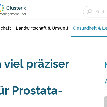
Landwirtschaft & Umwelt
Gesundheit &
Agrar- Forstwissenschaften
Biowissenschafte
Unternehmensmeldungen
Ökologie Umwelt- Naturschutz
ktmanagement-Tool
chaft
Landwirtschaft & Umwelt
Gesundheit & L
viel präziser
r Prostata-