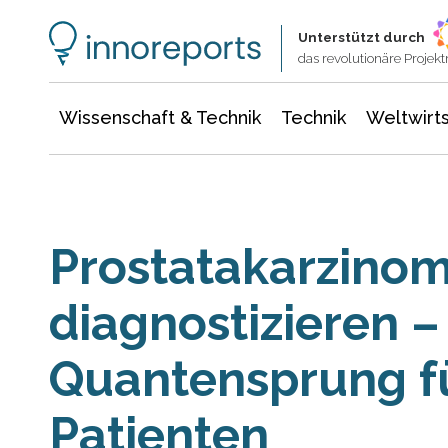
Wissenschaft & Technik
Informationstechnologie
Energie & Elektrotechnik
Unterstützt durch
das revolutionäre Proje
Wissenschaft & Technik
Technik
Weltwirts
Prostatakarzinom 
diagnostizieren –
Quantensprung fü
Patienten