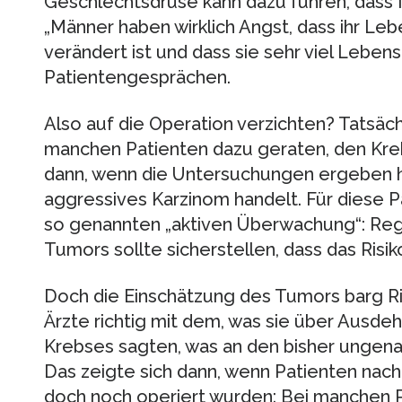
Geschlechtsdrüse kann dazu führen, dass
„Männer haben wirklich Angst, dass ihr Leb
verändert ist und dass sie sehr viel Lebens
Patientengesprächen.
Also auf die Operation verzichten? Tatsäch
manchen Patienten dazu geraten, den Kreb
dann, wenn die Untersuchungen ergeben ha
aggressives Karzinom handelt. Für diese 
so genannten „aktiven Überwachung“: Re
Tumors sollte sicherstellen, dass das Risik
Doch die Einschätzung des Tumors barg Ri
Ärzte richtig mit dem, was sie über Ausde
Krebses sagten, was an den bisher ungen
Das zeigte sich dann, wenn Patienten nac
doch noch operiert wurden: Bei manchen P