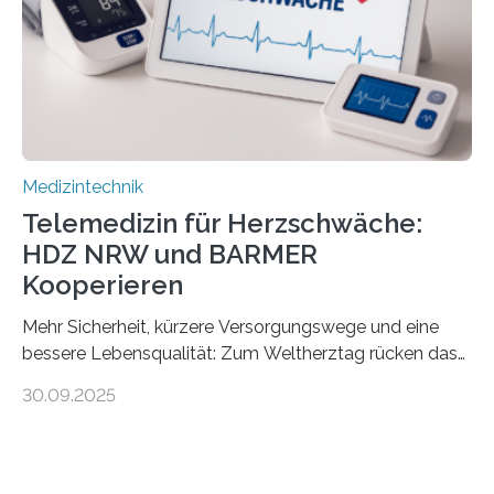
speziell zugeschnittene Informationen, um deren
digitale Gesundheitskompetenz zu steigern. MiHUBx ist
die…
Medizintechnik
Telemedizin für Herzschwäche:
HDZ NRW und BARMER
Kooperieren
Mehr Sicherheit, kürzere Versorgungswege und eine
bessere Lebensqualität: Zum Weltherztag rücken das
Herz- und Diabeteszentrum NRW (HDZ NRW), Bad
30.09.2025
Oeynhausen, und die BARMER die Bedürfnisse von
Menschen mit chronischer Herzschwäche in den Fokus.
Beide Partner haben jetzt einen Vertrag zur
telemedizinischen Begleitversorgung geschlossen.