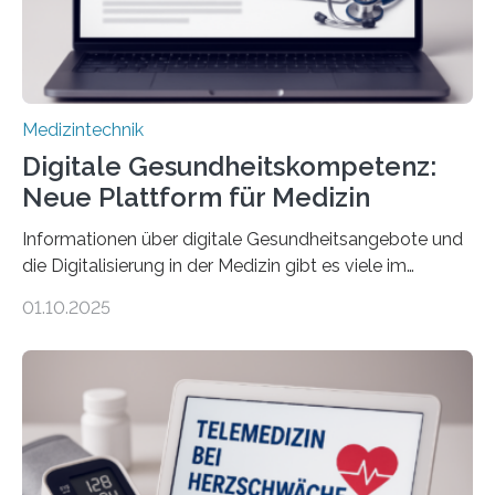
Einfluss nehmen. Das eröffnet…
Medizintechnik
Digitale Gesundheitskompetenz:
Neue Plattform für Medizin
Informationen über digitale Gesundheitsangebote und
die Digitalisierung in der Medizin gibt es viele im
Internet – doch wie findet man schnellen Zugang zu
01.10.2025
seriösen und wissenschaftlich abgesicherten Inhalten?
Genau hier setzt die Wissensplattform Medical
Informatics Hub in Saxony (MiHUBx) an. Entwickelt von
Forscherinnen der Technischen Universität Dresden
(TUD) richtet sich das Portal sowohl an Patientinnen
und Patienten, aber ebenso an medizinisches
Fachpersonal. Für all diese Zielgruppen bietet sie