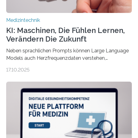
Medizintechnik
KI: Maschinen, Die Fühlen Lernen,
Verändern Die Zukunft
Neben sprachlichen Prompts können Large Language
Models auch Herzfrequenzdaten verstehen,
interpretieren und daran angepasst reagieren. Das
17.10.2025
haben Dr. Morris Gellisch, ehemals an der Ruhr-
Universität Bochum und heute an der Universität Zürich,
und Boris Burr von der Ruhr-Universität Bochum in
einem Experiment nachgewiesen. Sie entwickelten
dafür eine technische Schnittstelle, über die
physiologische Daten in Echtzeit an das Sprachmodell
übermittelt werden können. Die Künstliche Intelligenz
kann dadurch auch die Sprache des Körpers
einbeziehen, auf die Menschen keinen bewussten