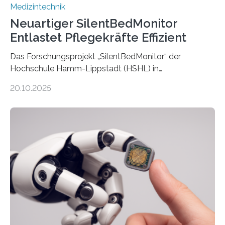
Medizintechnik
Neuartiger SilentBedMonitor
Entlastet Pflegekräfte Effizient
Das Forschungsprojekt „SilentBedMonitor“ der
Hochschule Hamm-Lippstadt (HSHL) in
Zusammenarbeit mit der Berliner 5micron GmbH zielt
20.10.2025
auf Personen ab, die bettlägerig sind oder in ihrer
Mobilität stark eingeschränkt sind. Die 5micron GmbH
verantwortet innerhalb des Projekts die technologische
Entwicklung der Sensorik und Datenübertragung. Die
HSHL verantwortet die wissenschaftliche Begleitung
sowie die KI-gestützte Datenauswertung. Das Ziel ist
die Entwicklung eines berührungslosen
Assistenzsystems, das den Zustand der Person
kontinuierlich erfasst, pflegende Personen unterstützt
und in Notfällen selbstständig Alarm schlägt. „Die Idee
der 5micron…