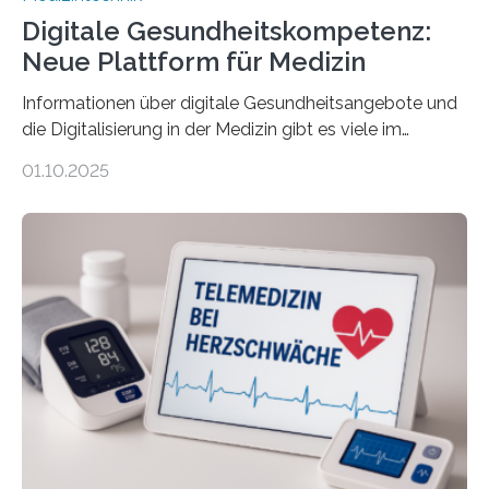
Digitale Gesundheitskompetenz:
Neue Plattform für Medizin
Informationen über digitale Gesundheitsangebote und
die Digitalisierung in der Medizin gibt es viele im
Internet – doch wie findet man schnellen Zugang zu
01.10.2025
seriösen und wissenschaftlich abgesicherten Inhalten?
Genau hier setzt die Wissensplattform Medical
Informatics Hub in Saxony (MiHUBx) an. Entwickelt von
Forscherinnen der Technischen Universität Dresden
(TUD) richtet sich das Portal sowohl an Patientinnen
und Patienten, aber ebenso an medizinisches
Fachpersonal. Für all diese Zielgruppen bietet sie
speziell zugeschnittene Informationen, um deren
digitale Gesundheitskompetenz zu steigern. MiHUBx ist
die…