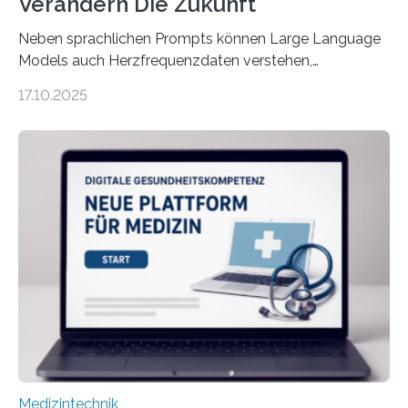
Verändern Die Zukunft
Neben sprachlichen Prompts können Large Language
Models auch Herzfrequenzdaten verstehen,
interpretieren und daran angepasst reagieren. Das
17.10.2025
haben Dr. Morris Gellisch, ehemals an der Ruhr-
Universität Bochum und heute an der Universität Zürich,
und Boris Burr von der Ruhr-Universität Bochum in
einem Experiment nachgewiesen. Sie entwickelten
dafür eine technische Schnittstelle, über die
physiologische Daten in Echtzeit an das Sprachmodell
übermittelt werden können. Die Künstliche Intelligenz
kann dadurch auch die Sprache des Körpers
einbeziehen, auf die Menschen keinen bewussten
Einfluss nehmen. Das eröffnet…
Medizintechnik