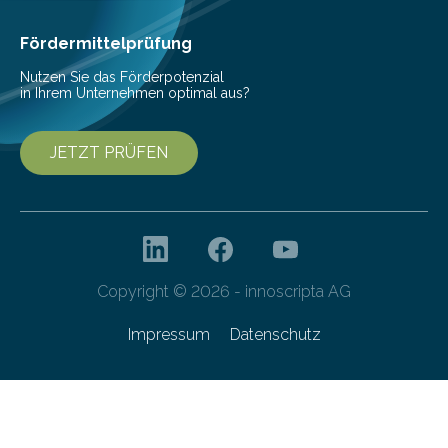
höherem Lebensalter mit vielen
Krankenhausaufenthalten verbunden. „Mit Hilfe digitaler
Fördermittelprüfung
Technologien…
Nutzen Sie das Förderpotenzial
in Ihrem Unternehmen optimal aus?
JETZT PRÜFEN
Copyright © 2026 - innoscripta AG
Impressum
Datenschutz