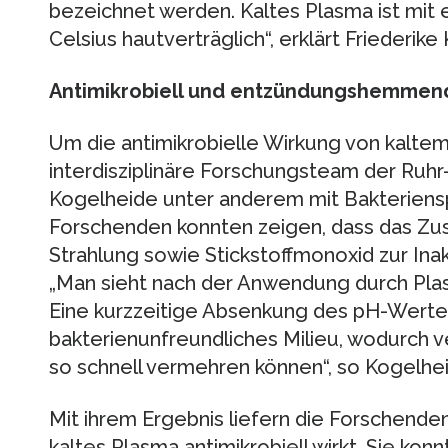
bezeichnet werden. Kaltes Plasma ist mit
Celsius hautverträglich“, erklärt Friederike
Antimikrobiell und entzündungshemmen
Um die antimikrobielle Wirkung von kaltem
interdisziplinäre Forschungsteam der Ruh
Kogelheide unter anderem mit Bakteriensp
Forschenden konnten zeigen, dass das Z
Strahlung sowie Stickstoffmonoxid zur Inak
„Man sieht nach der Anwendung durch Plas
Eine kurzzeitige Absenkung des pH-Wertes
bakterienunfreundliches Milieu, wodurch v
so schnell vermehren können“, so Kogelhe
Mit ihrem Ergebnis liefern die Forschende
kaltes Plasma antimikrobiell wirkt. Sie kon