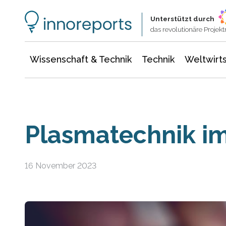
Wissenschaft & Technik
Informationstechnologie
Energie & Elektrotechnik
Unterstützt durch
das revolutionäre Proje
Wissenschaft & Technik
Technik
Weltwirts
Plasmatechnik i
16 November 2023