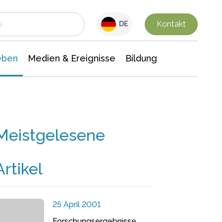
 Leben
Medien & Ereignisse
Interdisziplinäre Forschung
Veranstaltungsnachrichten
n Chemie
Gesellschaftswissenschaften
Kontakt
DE
eben
Medien & Ereignisse
Bildung
Meistgelesene
Artikel
25 April 2001
Forschungsergebnisse