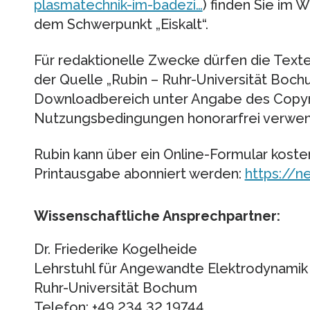
plasmatechnik-im-badezi…
) finden Sie im 
dem Schwerpunkt „Eiskalt“.
Für redaktionelle Zwecke dürfen die Text
der Quelle „Rubin – Ruhr-Universität Boc
Downloadbereich unter Angabe des Copyr
Nutzungsbedingungen honorarfrei verwen
Rubin kann über ein Online-Formular koste
Printausgabe abonniert werden:
https://n
Wissenschaftliche Ansprechpartner:
Dr. Friederike Kogelheide
Lehrstuhl für Angewandte Elektrodynamik
Ruhr-Universität Bochum
Telefon: +49 234 32 19744