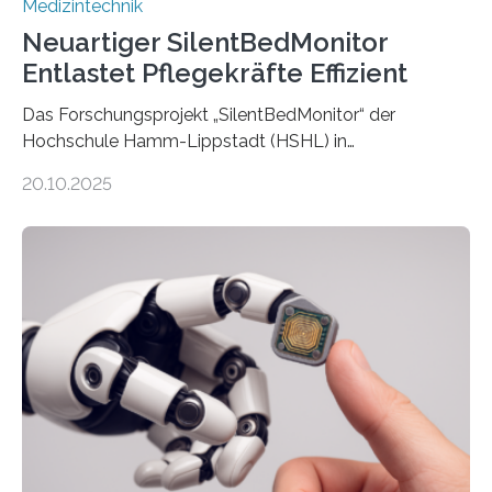
Medizintechnik
Neuartiger SilentBedMonitor
Entlastet Pflegekräfte Effizient
Das Forschungsprojekt „SilentBedMonitor“ der
Hochschule Hamm-Lippstadt (HSHL) in
Zusammenarbeit mit der Berliner 5micron GmbH zielt
20.10.2025
auf Personen ab, die bettlägerig sind oder in ihrer
Mobilität stark eingeschränkt sind. Die 5micron GmbH
verantwortet innerhalb des Projekts die technologische
Entwicklung der Sensorik und Datenübertragung. Die
HSHL verantwortet die wissenschaftliche Begleitung
sowie die KI-gestützte Datenauswertung. Das Ziel ist
die Entwicklung eines berührungslosen
Assistenzsystems, das den Zustand der Person
kontinuierlich erfasst, pflegende Personen unterstützt
und in Notfällen selbstständig Alarm schlägt. „Die Idee
der 5micron…