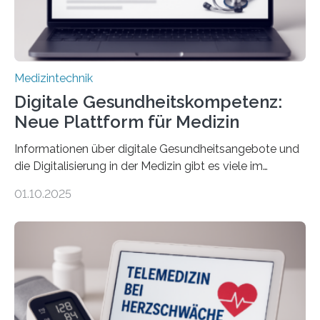
Medizintechnik
Digitale Gesundheitskompetenz:
Neue Plattform für Medizin
Informationen über digitale Gesundheitsangebote und
die Digitalisierung in der Medizin gibt es viele im
Internet – doch wie findet man schnellen Zugang zu
01.10.2025
seriösen und wissenschaftlich abgesicherten Inhalten?
Genau hier setzt die Wissensplattform Medical
Informatics Hub in Saxony (MiHUBx) an. Entwickelt von
Forscherinnen der Technischen Universität Dresden
(TUD) richtet sich das Portal sowohl an Patientinnen
und Patienten, aber ebenso an medizinisches
Fachpersonal. Für all diese Zielgruppen bietet sie