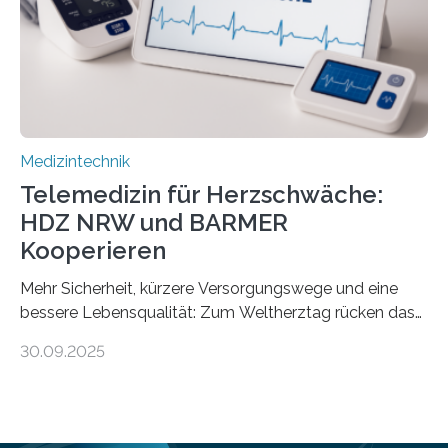
speziell zugeschnittene Informationen, um deren
digitale Gesundheitskompetenz zu steigern. MiHUBx ist
die…
Medizintechnik
Telemedizin für Herzschwäche:
HDZ NRW und BARMER
Kooperieren
Mehr Sicherheit, kürzere Versorgungswege und eine
bessere Lebensqualität: Zum Weltherztag rücken das
Herz- und Diabeteszentrum NRW (HDZ NRW), Bad
30.09.2025
Oeynhausen, und die BARMER die Bedürfnisse von
Menschen mit chronischer Herzschwäche in den Fokus.
Beide Partner haben jetzt einen Vertrag zur
telemedizinischen Begleitversorgung geschlossen.