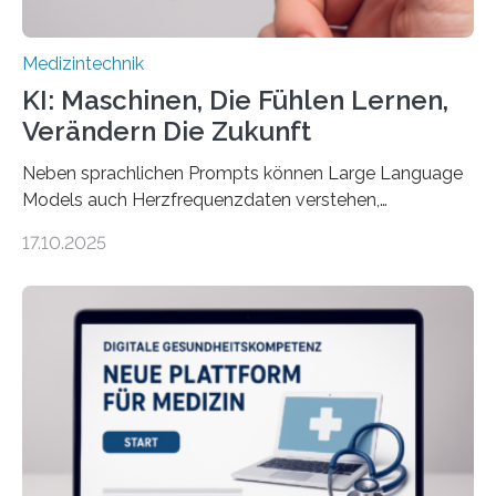
Medizintechnik
KI: Maschinen, Die Fühlen Lernen,
Verändern Die Zukunft
Neben sprachlichen Prompts können Large Language
Models auch Herzfrequenzdaten verstehen,
interpretieren und daran angepasst reagieren. Das
17.10.2025
haben Dr. Morris Gellisch, ehemals an der Ruhr-
Universität Bochum und heute an der Universität Zürich,
und Boris Burr von der Ruhr-Universität Bochum in
einem Experiment nachgewiesen. Sie entwickelten
dafür eine technische Schnittstelle, über die
physiologische Daten in Echtzeit an das Sprachmodell
übermittelt werden können. Die Künstliche Intelligenz
kann dadurch auch die Sprache des Körpers
einbeziehen, auf die Menschen keinen bewussten
Einfluss nehmen. Das eröffnet…