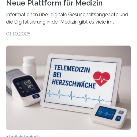
Neue Plattform für Medizin
Informationen über digitale Gesundheitsangebote und
die Digitalisierung in der Medizin gibt es viele im
Internet – doch wie findet man schnellen Zugang zu
01.10.2025
seriösen und wissenschaftlich abgesicherten Inhalten?
Genau hier setzt die Wissensplattform Medical
Informatics Hub in Saxony (MiHUBx) an. Entwickelt von
Forscherinnen der Technischen Universität Dresden
(TUD) richtet sich das Portal sowohl an Patientinnen
und Patienten, aber ebenso an medizinisches
Fachpersonal. Für all diese Zielgruppen bietet sie
speziell zugeschnittene Informationen, um deren
digitale Gesundheitskompetenz zu steigern. MiHUBx ist
die…