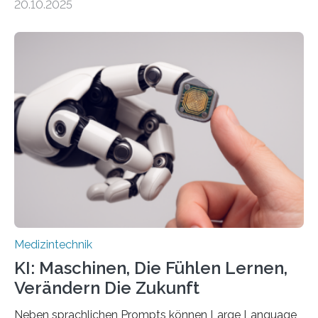
20.10.2025
auf Personen ab, die bettlägerig sind oder in ihrer
Mobilität stark eingeschränkt sind. Die 5micron GmbH
verantwortet innerhalb des Projekts die technologische
Entwicklung der Sensorik und Datenübertragung. Die
HSHL verantwortet die wissenschaftliche Begleitung
sowie die KI-gestützte Datenauswertung. Das Ziel ist
die Entwicklung eines berührungslosen
Assistenzsystems, das den Zustand der Person
kontinuierlich erfasst, pflegende Personen unterstützt
und in Notfällen selbstständig Alarm schlägt. „Die Idee
der 5micron…
Medizintechnik
KI: Maschinen, Die Fühlen Lernen,
Verändern Die Zukunft
Neben sprachlichen Prompts können Large Language