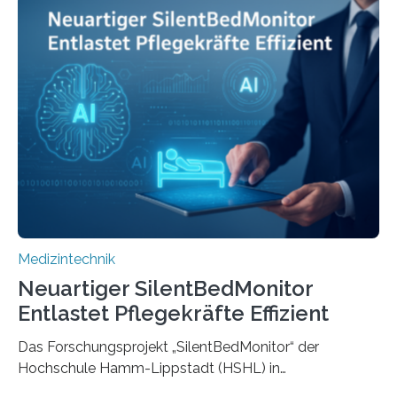
Medizintechnik
Neuartiger SilentBedMonitor
Entlastet Pflegekräfte Effizient
Das Forschungsprojekt „SilentBedMonitor“ der
Hochschule Hamm-Lippstadt (HSHL) in
Zusammenarbeit mit der Berliner 5micron GmbH zielt