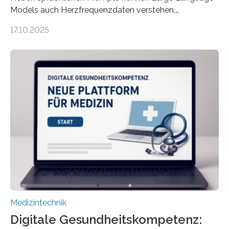
Models auch Herzfrequenzdaten verstehen,
interpretieren und daran angepasst reagieren. Das
17.10.2025
haben Dr. Morris Gellisch, ehemals an der Ruhr-
Universität Bochum und heute an der Universität Zürich,
und Boris Burr von der Ruhr-Universität Bochum in
einem Experiment nachgewiesen. Sie entwickelten
dafür eine technische Schnittstelle, über die
physiologische Daten in Echtzeit an das Sprachmodell
übermittelt werden können. Die Künstliche Intelligenz
kann dadurch auch die Sprache des Körpers
einbeziehen, auf die Menschen keinen bewussten
Einfluss nehmen. Das eröffnet…
Medizintechnik
Digitale Gesundheitskompetenz: