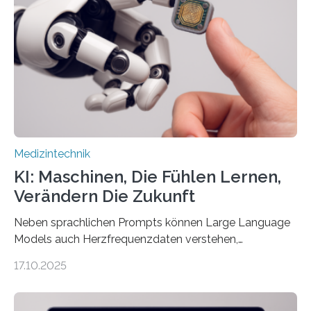
sowie die KI-gestützte Datenauswertung. Das Ziel ist
die Entwicklung eines berührungslosen
Assistenzsystems, das den Zustand der Person
kontinuierlich erfasst, pflegende Personen unterstützt
und in Notfällen selbstständig Alarm schlägt. „Die Idee
der 5micron…
Medizintechnik
KI: Maschinen, Die Fühlen Lernen,
Verändern Die Zukunft
Neben sprachlichen Prompts können Large Language
Models auch Herzfrequenzdaten verstehen,
interpretieren und daran angepasst reagieren. Das
17.10.2025
haben Dr. Morris Gellisch, ehemals an der Ruhr-
Universität Bochum und heute an der Universität Zürich,
und Boris Burr von der Ruhr-Universität Bochum in