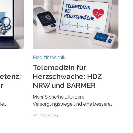
Medizintechnik
Telemedizin für
etenz:
Herzschwäche: HDZ
r
NRW und BARMER
Kooperieren
Mehr Sicherheit, kürzere
ie
Versorgungswege und eine bessere
 gibt es
Lebensqualität: Zum Weltherztag
30.09.2025
 findet man
rücken das Herz- und
en und
Diabeteszentrum NRW (HDZ NRW),
ten
Bad Oeynhausen, und die BARMER die