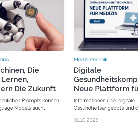
hnik
Medizintechnik
schinen, Die
Digitale
 Lernen,
Gesundheitskomp
ern Die Zukunft
Neue Plattform fü
Medizin
achlichen Prompts können
Informationen über digitale
guage Models auch
Gesundheitsangebote und d
nzdaten verstehen,
Digitalisierung in der Medizin
01.10.2025
eren und daran angepasst
viele im Internet – doch wie
Das haben Dr. Morris
schnellen Zugang zu seriös
ehemals an der Ruhr-
wissenschaftlich abgesicher