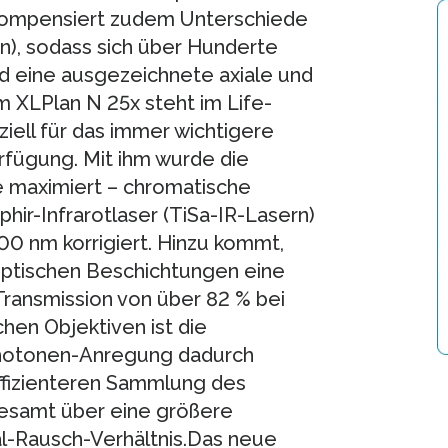
 kompensiert zudem Unterschiede
n), sodass sich über Hunderte
nd eine ausgezeichnete axiale und
m XLPlan N 25x steht im Life-
iell für das immer wichtigere
fügung. Mit ihm wurde die
e maximiert – chromatische
hir-Infrarotlaser (TiSa-IR-Lasern)
0 nm korrigiert. Hinzu kommt,
optischen Beschichtungen eine
Transmission von über 82 % bei
en Objektiven ist die
iphotonen-Anregung dadurch
effizienteren Sammlung des
gesamt über eine größere
al-Rausch-Verhältnis.Das neue