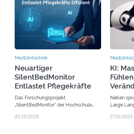
Medizintechnik
Medizintec
Neuartiger
KI: Ma
SilentBedMonitor
Fühlen
Entlastet Pflegekräfte
Veränd
Effizient
Das Forschungsprojekt
Neben spr
„SilentBedMonitor“ der Hochschule
Large Lan
Hamm-Lippstadt (HSHL) in
Herzfreque
20.10.2025
17.10.2025
Zusammenarbeit mit der Berliner
interpreti
5micron GmbH zielt auf Personen ab,
reagieren. 
die bettlägerig sind oder in ihrer
Gellisch, 