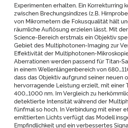
Experimenten erhalten. Ein Korrekturring
zwischen Brechungsindizes (z.B. Hirnprobe
von Mikrometern die Fokusqualität hält u
räumliche Auflösung erzielen lässt. Mit de
Science-Bereich erstmals ein Objektiv spez
Gebiet des Multiphotonen-Imaging zur Ver
Effektivität der Multiphotonen-Mikroskopi
Aberrationen werden passend für Titan-Sap
in einem Wellenlängenbereich von 680…110
dass das Objektiv aufgrund seiner neuen 
hervorragende Leistung erzielt, mit einer 
400…1000 nm. Im Vergleich zu herkömmlich
detektierte Intensität während der Mult
fünfmal so hoch. In Verbindung mit einer 
emittierten Lichts verfügt das Modell ins
Empfindlichkeit und ein verbessertes Sign