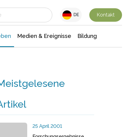
 Leben
Medien & Ereignisse
Interdisziplinäre Forschung
Veranstaltungsnachrichten
n Chemie
Gesellschaftswissenschaften
Kontakt
DE
eben
Medien & Ereignisse
Bildung
Meistgelesene
Artikel
25 April 2001
Forschungsergebnisse