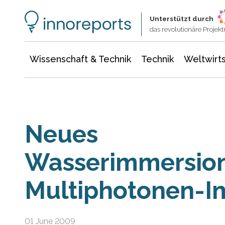
Wissenschaft & Technik
Informationstechnologie
Energie & Elektrotechnik
Unterstützt durch
das revolutionäre Proje
Wissenschaft & Technik
Technik
Weltwirts
Neues
Wasserimmersions
Multiphotonen-I
01 June 2009