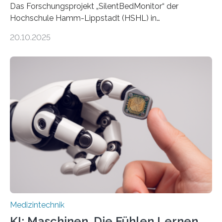
Das Forschungsprojekt „SilentBedMonitor“ der
Hochschule Hamm-Lippstadt (HSHL) in
Zusammenarbeit mit der Berliner 5micron GmbH zielt
20.10.2025
auf Personen ab, die bettlägerig sind oder in ihrer
Mobilität stark eingeschränkt sind. Die 5micron GmbH
verantwortet innerhalb des Projekts die technologische
Entwicklung der Sensorik und Datenübertragung. Die
HSHL verantwortet die wissenschaftliche Begleitung
sowie die KI-gestützte Datenauswertung. Das Ziel ist
die Entwicklung eines berührungslosen
Assistenzsystems, das den Zustand der Person
kontinuierlich erfasst, pflegende Personen unterstützt
und in Notfällen selbstständig Alarm schlägt. „Die Idee
der 5micron…
Medizintechnik
KI: Maschinen, Die Fühlen Lernen,