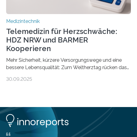
Medizintechnik
Telemedizin für Herzschwäche:
HDZ NRW und BARMER
Kooperieren
Mehr Sicherheit, kürzere Versorgungswege und eine
bessere Lebensqualität: Zum Weltherztag rücken das
Herz- und Diabeteszentrum NRW (HDZ NRW), Bad
30.09.2025
Oeynhausen, und die BARMER die Bedürfnisse von
Menschen mit chronischer Herzschwäche in den Fokus.
Beide Partner haben jetzt einen Vertrag zur
telemedizinischen Begleitversorgung geschlossen.
Rund vier Millionen Menschen in Deutschland leiden an
behandlungsbedürftiger Herzschwäche
(Herzinsuffizienz). Als chronische und fortschreitende
Herzerkrankung ist diese mit einer zunehmenden