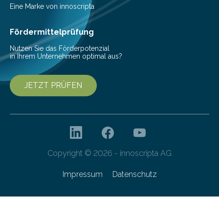
Beeinträchtigung der Lebensqualität und besonders in
Eine Marke von innoscripta
höherem Lebensalter mit vielen
Krankenhausaufenthalten verbunden. „Mit Hilfe digitaler
Fördermittelprüfung
Technologien…
Nutzen Sie das Förderpotenzial
in Ihrem Unternehmen optimal aus?
JETZT PRÜFEN
Copyright © 2026 - innoscripta AG
Impressum
Datenschutz