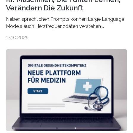
Verändern Die Zukunft
Neben sprachlichen Prompts können Large Language
Models auch Herzfrequenzdaten verstehen,
interpretieren und daran angepasst reagieren. Das
17.10.2025
haben Dr. Morris Gellisch, ehemals an der Ruhr-
Universität Bochum und heute an der Universität Zürich,
und Boris Burr von der Ruhr-Universität Bochum in
einem Experiment nachgewiesen. Sie entwickelten
dafür eine technische Schnittstelle, über die
physiologische Daten in Echtzeit an das Sprachmodell
übermittelt werden können. Die Künstliche Intelligenz
kann dadurch auch die Sprache des Körpers
einbeziehen, auf die Menschen keinen bewussten
Einfluss nehmen. Das eröffnet…