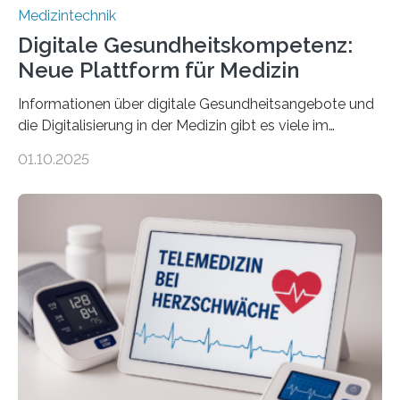
Medizintechnik
Digitale Gesundheitskompetenz:
Neue Plattform für Medizin
Informationen über digitale Gesundheitsangebote und
die Digitalisierung in der Medizin gibt es viele im
Internet – doch wie findet man schnellen Zugang zu
01.10.2025
seriösen und wissenschaftlich abgesicherten Inhalten?
Genau hier setzt die Wissensplattform Medical
Informatics Hub in Saxony (MiHUBx) an. Entwickelt von
Forscherinnen der Technischen Universität Dresden
(TUD) richtet sich das Portal sowohl an Patientinnen
und Patienten, aber ebenso an medizinisches
Fachpersonal. Für all diese Zielgruppen bietet sie
speziell zugeschnittene Informationen, um deren
digitale Gesundheitskompetenz zu steigern. MiHUBx ist
die…