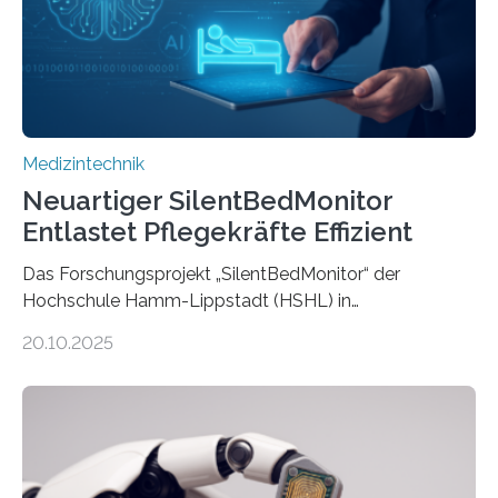
Medizintechnik
Neuartiger SilentBedMonitor
Entlastet Pflegekräfte Effizient
Das Forschungsprojekt „SilentBedMonitor“ der
Hochschule Hamm-Lippstadt (HSHL) in
Zusammenarbeit mit der Berliner 5micron GmbH zielt
20.10.2025
auf Personen ab, die bettlägerig sind oder in ihrer
Mobilität stark eingeschränkt sind. Die 5micron GmbH
verantwortet innerhalb des Projekts die technologische
Entwicklung der Sensorik und Datenübertragung. Die
HSHL verantwortet die wissenschaftliche Begleitung
sowie die KI-gestützte Datenauswertung. Das Ziel ist