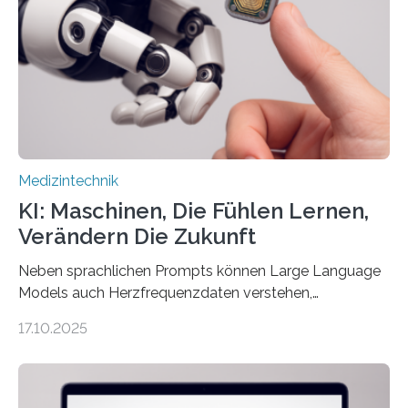
die Entwicklung eines berührungslosen
Assistenzsystems, das den Zustand der Person
kontinuierlich erfasst, pflegende Personen unterstützt
und in Notfällen selbstständig Alarm schlägt. „Die Idee
der 5micron…
Medizintechnik
KI: Maschinen, Die Fühlen Lernen,
Verändern Die Zukunft
Neben sprachlichen Prompts können Large Language
Models auch Herzfrequenzdaten verstehen,
interpretieren und daran angepasst reagieren. Das
17.10.2025
haben Dr. Morris Gellisch, ehemals an der Ruhr-
Universität Bochum und heute an der Universität Zürich,
und Boris Burr von der Ruhr-Universität Bochum in
einem Experiment nachgewiesen. Sie entwickelten