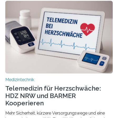
Informatics Hub in Saxony (MiHUBx) an. Entwickelt von
Forscherinnen der Technischen Universität Dresden
(TUD) richtet sich das Portal sowohl an Patientinnen
und Patienten, aber ebenso an medizinisches
Fachpersonal. Für all diese Zielgruppen bietet sie
speziell zugeschnittene Informationen, um deren
digitale Gesundheitskompetenz zu steigern. MiHUBx ist
die…
Medizintechnik
Telemedizin für Herzschwäche:
HDZ NRW und BARMER
Kooperieren
Mehr Sicherheit, kürzere Versorgungswege und eine