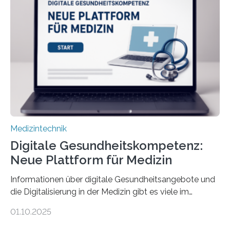
dafür eine technische Schnittstelle, über die
physiologische Daten in Echtzeit an das Sprachmodell
übermittelt werden können. Die Künstliche Intelligenz
kann dadurch auch die Sprache des Körpers
einbeziehen, auf die Menschen keinen bewussten
Einfluss nehmen. Das eröffnet…
Medizintechnik
Digitale Gesundheitskompetenz:
Neue Plattform für Medizin
Informationen über digitale Gesundheitsangebote und
die Digitalisierung in der Medizin gibt es viele im
Internet – doch wie findet man schnellen Zugang zu
01.10.2025
seriösen und wissenschaftlich abgesicherten Inhalten?
Genau hier setzt die Wissensplattform Medical