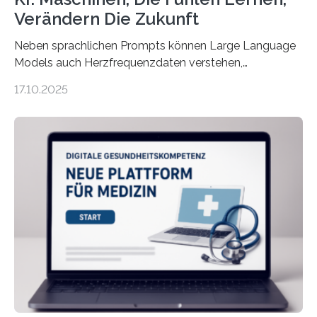
Verändern Die Zukunft
Neben sprachlichen Prompts können Large Language
Models auch Herzfrequenzdaten verstehen,
interpretieren und daran angepasst reagieren. Das
17.10.2025
haben Dr. Morris Gellisch, ehemals an der Ruhr-
Universität Bochum und heute an der Universität Zürich,
und Boris Burr von der Ruhr-Universität Bochum in
einem Experiment nachgewiesen. Sie entwickelten
dafür eine technische Schnittstelle, über die
physiologische Daten in Echtzeit an das Sprachmodell
übermittelt werden können. Die Künstliche Intelligenz
kann dadurch auch die Sprache des Körpers
einbeziehen, auf die Menschen keinen bewussten
Einfluss nehmen. Das eröffnet…