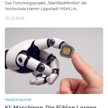
Das Forschungsprojekt „SilentBedMonitor“ der
Hochschule Hamm-Lippstadt (HSHL) in
Zusammenarbeit mit der Berliner 5micron GmbH zielt
20.10.2025
auf Personen ab, die bettlägerig sind oder in ihrer
Mobilität stark eingeschränkt sind. Die 5micron GmbH
verantwortet innerhalb des Projekts die technologische
Entwicklung der Sensorik und Datenübertragung. Die
HSHL verantwortet die wissenschaftliche Begleitung
sowie die KI-gestützte Datenauswertung. Das Ziel ist
die Entwicklung eines berührungslosen
Assistenzsystems, das den Zustand der Person
kontinuierlich erfasst, pflegende Personen unterstützt
und in Notfällen selbstständig Alarm schlägt. „Die Idee
der 5micron…
Medizintechnik
KI: Maschinen, Die Fühlen Lernen,