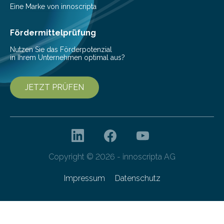
Beeinträchtigung der Lebensqualität und besonders in
Eine Marke von innoscripta
höherem Lebensalter mit vielen
Krankenhausaufenthalten verbunden. „Mit Hilfe digitaler
Fördermittelprüfung
Technologien…
Nutzen Sie das Förderpotenzial
in Ihrem Unternehmen optimal aus?
JETZT PRÜFEN
Copyright © 2026 - innoscripta AG
Impressum
Datenschutz