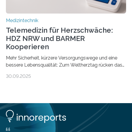
Medizintechnik
Telemedizin für Herzschwäche:
HDZ NRW und BARMER
Kooperieren
Mehr Sicherheit, kürzere Versorgungswege und eine
bessere Lebensqualität: Zum Weltherztag rücken das
Herz- und Diabeteszentrum NRW (HDZ NRW), Bad
30.09.2025
Oeynhausen, und die BARMER die Bedürfnisse von
Menschen mit chronischer Herzschwäche in den Fokus.
Beide Partner haben jetzt einen Vertrag zur
telemedizinischen Begleitversorgung geschlossen.
Rund vier Millionen Menschen in Deutschland leiden an
behandlungsbedürftiger Herzschwäche
(Herzinsuffizienz). Als chronische und fortschreitende
Herzerkrankung ist diese mit einer zunehmenden