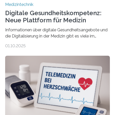
Medizintechnik
Digitale Gesundheitskompetenz:
Neue Plattform für Medizin
Informationen über digitale Gesundheitsangebote und
die Digitalisierung in der Medizin gibt es viele im
Internet – doch wie findet man schnellen Zugang zu
01.10.2025
seriösen und wissenschaftlich abgesicherten Inhalten?
Genau hier setzt die Wissensplattform Medical
Informatics Hub in Saxony (MiHUBx) an. Entwickelt von
Forscherinnen der Technischen Universität Dresden
(TUD) richtet sich das Portal sowohl an Patientinnen
und Patienten, aber ebenso an medizinisches
Fachpersonal. Für all diese Zielgruppen bietet sie
speziell zugeschnittene Informationen, um deren
digitale Gesundheitskompetenz zu steigern. MiHUBx ist
die…