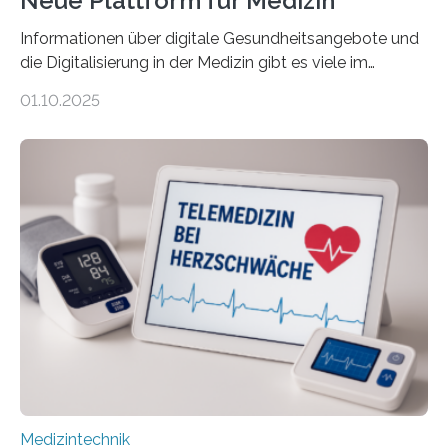
Neue Plattform für Medizin
Informationen über digitale Gesundheitsangebote und
die Digitalisierung in der Medizin gibt es viele im
Internet – doch wie findet man schnellen Zugang zu
01.10.2025
seriösen und wissenschaftlich abgesicherten Inhalten?
Genau hier setzt die Wissensplattform Medical
Informatics Hub in Saxony (MiHUBx) an. Entwickelt von
Forscherinnen der Technischen Universität Dresden
(TUD) richtet sich das Portal sowohl an Patientinnen
und Patienten, aber ebenso an medizinisches
Fachpersonal. Für all diese Zielgruppen bietet sie
speziell zugeschnittene Informationen, um deren
digitale Gesundheitskompetenz zu steigern. MiHUBx ist
die…
Medizintechnik