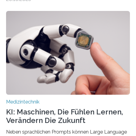
auf Personen ab, die bettlägerig sind oder in ihrer
Mobilität stark eingeschränkt sind. Die 5micron GmbH
verantwortet innerhalb des Projekts die technologische
Entwicklung der Sensorik und Datenübertragung. Die
HSHL verantwortet die wissenschaftliche Begleitung
sowie die KI-gestützte Datenauswertung. Das Ziel ist
die Entwicklung eines berührungslosen
Assistenzsystems, das den Zustand der Person
kontinuierlich erfasst, pflegende Personen unterstützt
und in Notfällen selbstständig Alarm schlägt. „Die Idee
der 5micron…
Medizintechnik
KI: Maschinen, Die Fühlen Lernen,
Verändern Die Zukunft
Neben sprachlichen Prompts können Large Language