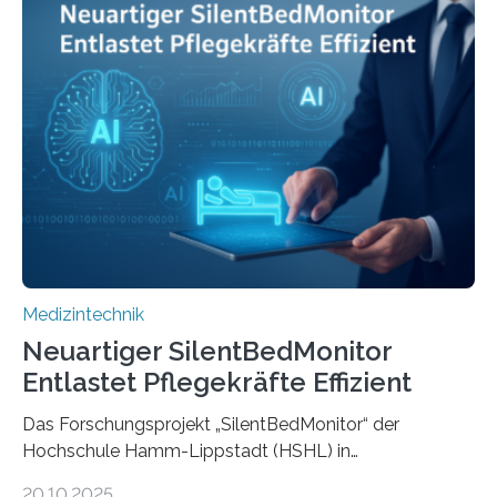
Medizintechnik
Neuartiger SilentBedMonitor
Entlastet Pflegekräfte Effizient
Das Forschungsprojekt „SilentBedMonitor“ der
Hochschule Hamm-Lippstadt (HSHL) in
Zusammenarbeit mit der Berliner 5micron GmbH zielt
20.10.2025