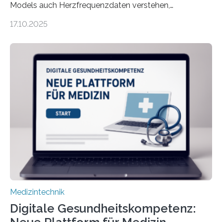
Models auch Herzfrequenzdaten verstehen,
interpretieren und daran angepasst reagieren. Das
17.10.2025
haben Dr. Morris Gellisch, ehemals an der Ruhr-
Universität Bochum und heute an der Universität Zürich,
und Boris Burr von der Ruhr-Universität Bochum in
einem Experiment nachgewiesen. Sie entwickelten
dafür eine technische Schnittstelle, über die
physiologische Daten in Echtzeit an das Sprachmodell
übermittelt werden können. Die Künstliche Intelligenz
kann dadurch auch die Sprache des Körpers
einbeziehen, auf die Menschen keinen bewussten
Einfluss nehmen. Das eröffnet…
Medizintechnik
Digitale Gesundheitskompetenz: