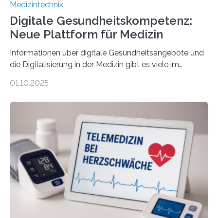
Medizintechnik
Digitale Gesundheitskompetenz:
Neue Plattform für Medizin
Informationen über digitale Gesundheitsangebote und
die Digitalisierung in der Medizin gibt es viele im
Internet – doch wie findet man schnellen Zugang zu
01.10.2025
seriösen und wissenschaftlich abgesicherten Inhalten?
Genau hier setzt die Wissensplattform Medical
Informatics Hub in Saxony (MiHUBx) an. Entwickelt von
Forscherinnen der Technischen Universität Dresden
(TUD) richtet sich das Portal sowohl an Patientinnen
und Patienten, aber ebenso an medizinisches
Fachpersonal. Für all diese Zielgruppen bietet sie
speziell zugeschnittene Informationen, um deren
digitale Gesundheitskompetenz zu steigern. MiHUBx ist
die…