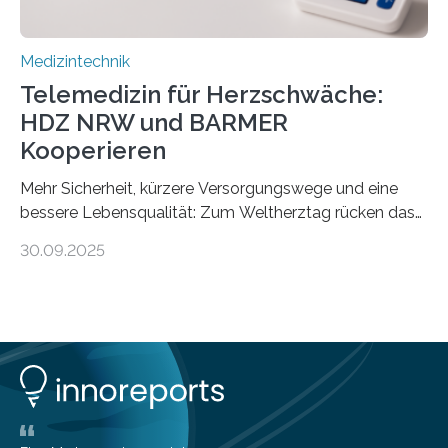
Medizintechnik
Telemedizin für Herzschwäche:
HDZ NRW und BARMER
Kooperieren
Mehr Sicherheit, kürzere Versorgungswege und eine
bessere Lebensqualität: Zum Weltherztag rücken das
Herz- und Diabeteszentrum NRW (HDZ NRW), Bad
30.09.2025
Oeynhausen, und die BARMER die Bedürfnisse von
Menschen mit chronischer Herzschwäche in den Fokus.
Beide Partner haben jetzt einen Vertrag zur
telemedizinischen Begleitversorgung geschlossen.
Rund vier Millionen Menschen in Deutschland leiden an
behandlungsbedürftiger Herzschwäche
(Herzinsuffizienz). Als chronische und fortschreitende
Herzerkrankung ist diese mit einer zunehmenden