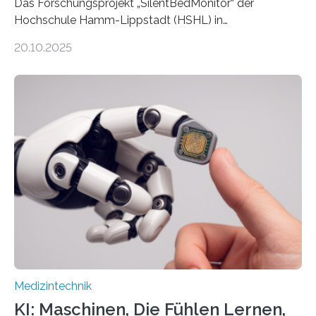
Das Forschungsprojekt „SilentBedMonitor“ der
Hochschule Hamm-Lippstadt (HSHL) in
Zusammenarbeit mit der Berliner 5micron GmbH zielt
20.10.2025
auf Personen ab, die bettlägerig sind oder in ihrer
Mobilität stark eingeschränkt sind. Die 5micron GmbH
verantwortet innerhalb des Projekts die technologische
Entwicklung der Sensorik und Datenübertragung. Die
HSHL verantwortet die wissenschaftliche Begleitung
sowie die KI-gestützte Datenauswertung. Das Ziel ist
die Entwicklung eines berührungslosen
Assistenzsystems, das den Zustand der Person
kontinuierlich erfasst, pflegende Personen unterstützt
und in Notfällen selbstständig Alarm schlägt. „Die Idee
der 5micron…
Medizintechnik
KI: Maschinen, Die Fühlen Lernen,