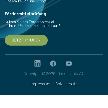
Beeinträchtigung der Lebensqualität und besonders in
Eine Marke von innoscripta
höherem Lebensalter mit vielen
Krankenhausaufenthalten verbunden. „Mit Hilfe digitaler
Fördermittelprüfung
Technologien…
Nutzen Sie das Förderpotenzial
in Ihrem Unternehmen optimal aus?
JETZT PRÜFEN
Copyright © 2026 - innoscripta AG
Impressum
Datenschutz