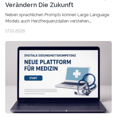
Verändern Die Zukunft
Neben sprachlichen Prompts können Large Language
Models auch Herzfrequenzdaten verstehen,
interpretieren und daran angepasst reagieren. Das
17.10.2025
haben Dr. Morris Gellisch, ehemals an der Ruhr-
Universität Bochum und heute an der Universität Zürich,
und Boris Burr von der Ruhr-Universität Bochum in
einem Experiment nachgewiesen. Sie entwickelten
dafür eine technische Schnittstelle, über die
physiologische Daten in Echtzeit an das Sprachmodell
übermittelt werden können. Die Künstliche Intelligenz
kann dadurch auch die Sprache des Körpers
einbeziehen, auf die Menschen keinen bewussten
Einfluss nehmen. Das eröffnet…