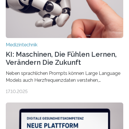
kontinuierlich erfasst, pflegende Personen unterstützt
und in Notfällen selbstständig Alarm schlägt. „Die Idee
der 5micron…
Medizintechnik
KI: Maschinen, Die Fühlen Lernen,
Verändern Die Zukunft
Neben sprachlichen Prompts können Large Language
Models auch Herzfrequenzdaten verstehen,
interpretieren und daran angepasst reagieren. Das
17.10.2025
haben Dr. Morris Gellisch, ehemals an der Ruhr-
Universität Bochum und heute an der Universität Zürich,
und Boris Burr von der Ruhr-Universität Bochum in
einem Experiment nachgewiesen. Sie entwickelten
dafür eine technische Schnittstelle, über die
physiologische Daten in Echtzeit an das Sprachmodell