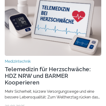
Forscherinnen der Technischen Universität Dresden
(TUD) richtet sich das Portal sowohl an Patientinnen
und Patienten, aber ebenso an medizinisches
Fachpersonal. Für all diese Zielgruppen bietet sie
speziell zugeschnittene Informationen, um deren
digitale Gesundheitskompetenz zu steigern. MiHUBx ist
die…
Medizintechnik
Telemedizin für Herzschwäche:
HDZ NRW und BARMER
Kooperieren
Mehr Sicherheit, kürzere Versorgungswege und eine
bessere Lebensqualität: Zum Weltherztag rücken das
Herz- und Diabeteszentrum NRW (HDZ NRW), Bad