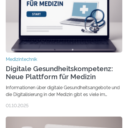
übermittelt werden können. Die Künstliche Intelligenz
kann dadurch auch die Sprache des Körpers
einbeziehen, auf die Menschen keinen bewussten
Einfluss nehmen. Das eröffnet…
Medizintechnik
Digitale Gesundheitskompetenz:
Neue Plattform für Medizin
Informationen über digitale Gesundheitsangebote und
die Digitalisierung in der Medizin gibt es viele im
Internet – doch wie findet man schnellen Zugang zu
01.10.2025
seriösen und wissenschaftlich abgesicherten Inhalten?
Genau hier setzt die Wissensplattform Medical
Informatics Hub in Saxony (MiHUBx) an. Entwickelt von