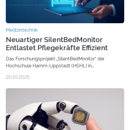
Medizintechnik
Neuartiger SilentBedMonitor
Entlastet Pflegekräfte Effizient
Das Forschungsprojekt „SilentBedMonitor“ der
Hochschule Hamm-Lippstadt (HSHL) in
Zusammenarbeit mit der Berliner 5micron GmbH zielt
20.10.2025
auf Personen ab, die bettlägerig sind oder in ihrer
Mobilität stark eingeschränkt sind. Die 5micron GmbH
verantwortet innerhalb des Projekts die technologische
Entwicklung der Sensorik und Datenübertragung. Die
HSHL verantwortet die wissenschaftliche Begleitung
sowie die KI-gestützte Datenauswertung. Das Ziel ist
die Entwicklung eines berührungslosen
Assistenzsystems, das den Zustand der Person