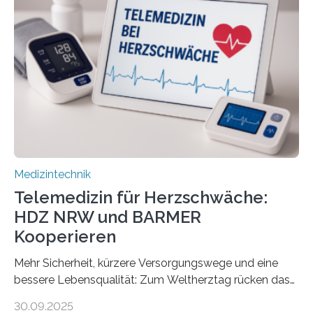
(TUD) richtet sich das Portal sowohl an Patientinnen
und Patienten, aber ebenso an medizinisches
Fachpersonal. Für all diese Zielgruppen bietet sie
speziell zugeschnittene Informationen, um deren
digitale Gesundheitskompetenz zu steigern. MiHUBx ist
die…
Medizintechnik
Telemedizin für Herzschwäche:
HDZ NRW und BARMER
Kooperieren
Mehr Sicherheit, kürzere Versorgungswege und eine
bessere Lebensqualität: Zum Weltherztag rücken das
Herz- und Diabeteszentrum NRW (HDZ NRW), Bad
30.09.2025