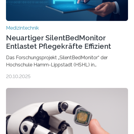
Medizintechnik
Neuartiger SilentBedMonitor
Entlastet Pflegekräfte Effizient
Das Forschungsprojekt „SilentBedMonitor“ der
Hochschule Hamm-Lippstadt (HSHL) in
Zusammenarbeit mit der Berliner 5micron GmbH zielt
20.10.2025
auf Personen ab, die bettlägerig sind oder in ihrer
Mobilität stark eingeschränkt sind. Die 5micron GmbH
verantwortet innerhalb des Projekts die technologische
Entwicklung der Sensorik und Datenübertragung. Die
HSHL verantwortet die wissenschaftliche Begleitung
sowie die KI-gestützte Datenauswertung. Das Ziel ist
die Entwicklung eines berührungslosen
Assistenzsystems, das den Zustand der Person