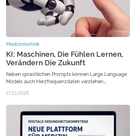
kontinuierlich erfasst, pflegende Personen unterstützt
und in Notfällen selbstständig Alarm schlägt. „Die Idee
der 5micron…
Medizintechnik
KI: Maschinen, Die Fühlen Lernen,
Verändern Die Zukunft
Neben sprachlichen Prompts können Large Language
Models auch Herzfrequenzdaten verstehen,
interpretieren und daran angepasst reagieren. Das
17.10.2025
haben Dr. Morris Gellisch, ehemals an der Ruhr-
Universität Bochum und heute an der Universität Zürich,
und Boris Burr von der Ruhr-Universität Bochum in
einem Experiment nachgewiesen. Sie entwickelten
dafür eine technische Schnittstelle, über die
physiologische Daten in Echtzeit an das Sprachmodell