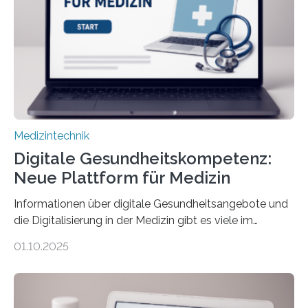
übermittelt werden können. Die Künstliche Intelligenz
kann dadurch auch die Sprache des Körpers
einbeziehen, auf die Menschen keinen bewussten
Einfluss nehmen. Das eröffnet…
Medizintechnik
Digitale Gesundheitskompetenz:
Neue Plattform für Medizin
Informationen über digitale Gesundheitsangebote und
die Digitalisierung in der Medizin gibt es viele im
Internet – doch wie findet man schnellen Zugang zu
01.10.2025
seriösen und wissenschaftlich abgesicherten Inhalten?
Genau hier setzt die Wissensplattform Medical
Informatics Hub in Saxony (MiHUBx) an. Entwickelt von
Forscherinnen der Technischen Universität Dresden