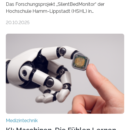
Das Forschungsprojekt „SilentBedMonitor“ der
Hochschule Hamm-Lippstadt (HSHL) in
Zusammenarbeit mit der Berliner 5micron GmbH zielt
20.10.2025
auf Personen ab, die bettlägerig sind oder in ihrer
Mobilität stark eingeschränkt sind. Die 5micron GmbH
verantwortet innerhalb des Projekts die technologische
Entwicklung der Sensorik und Datenübertragung. Die
HSHL verantwortet die wissenschaftliche Begleitung
sowie die KI-gestützte Datenauswertung. Das Ziel ist
die Entwicklung eines berührungslosen
Assistenzsystems, das den Zustand der Person
kontinuierlich erfasst, pflegende Personen unterstützt
und in Notfällen selbstständig Alarm schlägt. „Die Idee
der 5micron…
Medizintechnik