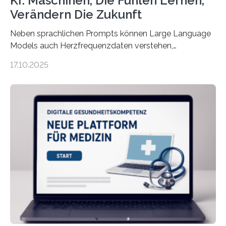
KI: Maschinen, Die Fühlen Lernen,
Verändern Die Zukunft
Neben sprachlichen Prompts können Large Language
Models auch Herzfrequenzdaten verstehen,
interpretieren und daran angepasst reagieren. Das
17.10.2025
haben Dr. Morris Gellisch, ehemals an der Ruhr-
Universität Bochum und heute an der Universität Zürich,
und Boris Burr von der Ruhr-Universität Bochum in
einem Experiment nachgewiesen. Sie entwickelten
dafür eine technische Schnittstelle, über die
physiologische Daten in Echtzeit an das Sprachmodell
übermittelt werden können. Die Künstliche Intelligenz
kann dadurch auch die Sprache des Körpers
einbeziehen, auf die Menschen keinen bewussten
Einfluss nehmen. Das eröffnet…