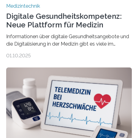
Medizintechnik
Digitale Gesundheitskompetenz:
Neue Plattform für Medizin
Informationen über digitale Gesundheitsangebote und
die Digitalisierung in der Medizin gibt es viele im
Internet – doch wie findet man schnellen Zugang zu
01.10.2025
seriösen und wissenschaftlich abgesicherten Inhalten?
Genau hier setzt die Wissensplattform Medical
Informatics Hub in Saxony (MiHUBx) an. Entwickelt von
Forscherinnen der Technischen Universität Dresden
(TUD) richtet sich das Portal sowohl an Patientinnen
und Patienten, aber ebenso an medizinisches
Fachpersonal. Für all diese Zielgruppen bietet sie
speziell zugeschnittene Informationen, um deren
digitale Gesundheitskompetenz zu steigern. MiHUBx ist
die…