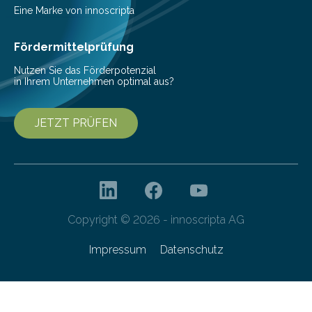
Beeinträchtigung der Lebensqualität und besonders in
Eine Marke von innoscripta
höherem Lebensalter mit vielen
Krankenhausaufenthalten verbunden. „Mit Hilfe digitaler
Fördermittelprüfung
Technologien…
Nutzen Sie das Förderpotenzial
in Ihrem Unternehmen optimal aus?
JETZT PRÜFEN
Copyright © 2026 - innoscripta AG
Impressum
Datenschutz