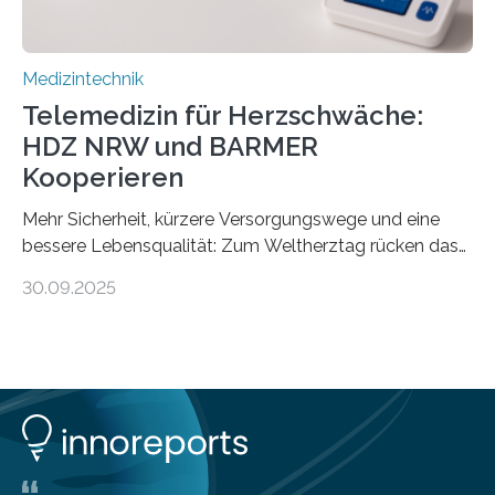
Medizintechnik
Telemedizin für Herzschwäche:
HDZ NRW und BARMER
Kooperieren
Mehr Sicherheit, kürzere Versorgungswege und eine
bessere Lebensqualität: Zum Weltherztag rücken das
Herz- und Diabeteszentrum NRW (HDZ NRW), Bad
30.09.2025
Oeynhausen, und die BARMER die Bedürfnisse von
Menschen mit chronischer Herzschwäche in den Fokus.
Beide Partner haben jetzt einen Vertrag zur
telemedizinischen Begleitversorgung geschlossen.
Rund vier Millionen Menschen in Deutschland leiden an
behandlungsbedürftiger Herzschwäche
(Herzinsuffizienz). Als chronische und fortschreitende
Herzerkrankung ist diese mit einer zunehmenden