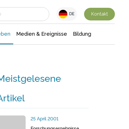
 Leben
Medien & Ereignisse
Interdisziplinäre Forschung
Veranstaltungsnachrichten
n Chemie
Gesellschaftswissenschaften
Kontakt
DE
eben
Medien & Ereignisse
Bildung
Meistgelesene
Artikel
25 April 2001
Forschungsergebnisse