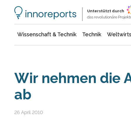
Wissenschaft & Technik
Informationstechnologie
Energie & Elektrotechnik
Unterstützt durch
das revolutionäre Proje
Wissenschaft & Technik
Technik
Weltwirts
Wir nehmen die 
ab
26 April 2010