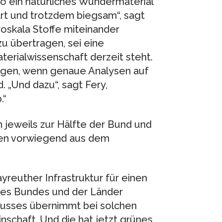
so ein natürliches Wundermaterial
rt und trotzdem biegsam“, sagt
roskala Stoffe miteinander
zu übertragen, sei eine
erialwissenschaft derzeit steht.
lingen, wenn genaue Analysen auf
 „Und dazu“, sagt Fery,
.“
jeweils zur Hälfte der Bund und
mmen vorwiegend aus dem
yreuther Infrastruktur für einen
 des Bundes und der Länder
husses übernimmt bei solchen
chaft. Und die hat jetzt grünes