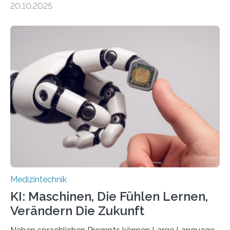
20.10.2025
auf Personen ab, die bettlägerig sind oder in ihrer
Mobilität stark eingeschränkt sind. Die 5micron GmbH
verantwortet innerhalb des Projekts die technologische
Entwicklung der Sensorik und Datenübertragung. Die
HSHL verantwortet die wissenschaftliche Begleitung
sowie die KI-gestützte Datenauswertung. Das Ziel ist
die Entwicklung eines berührungslosen
Assistenzsystems, das den Zustand der Person
kontinuierlich erfasst, pflegende Personen unterstützt
und in Notfällen selbstständig Alarm schlägt. „Die Idee
der 5micron…
Medizintechnik
KI: Maschinen, Die Fühlen Lernen,
Verändern Die Zukunft