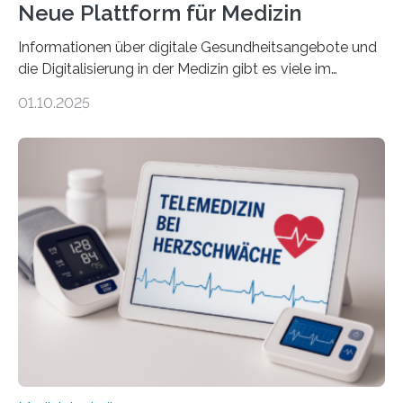
Neue Plattform für Medizin
Informationen über digitale Gesundheitsangebote und
die Digitalisierung in der Medizin gibt es viele im
Internet – doch wie findet man schnellen Zugang zu
01.10.2025
seriösen und wissenschaftlich abgesicherten Inhalten?
Genau hier setzt die Wissensplattform Medical
Informatics Hub in Saxony (MiHUBx) an. Entwickelt von
Forscherinnen der Technischen Universität Dresden
(TUD) richtet sich das Portal sowohl an Patientinnen
und Patienten, aber ebenso an medizinisches
Fachpersonal. Für all diese Zielgruppen bietet sie
speziell zugeschnittene Informationen, um deren
digitale Gesundheitskompetenz zu steigern. MiHUBx ist
die…