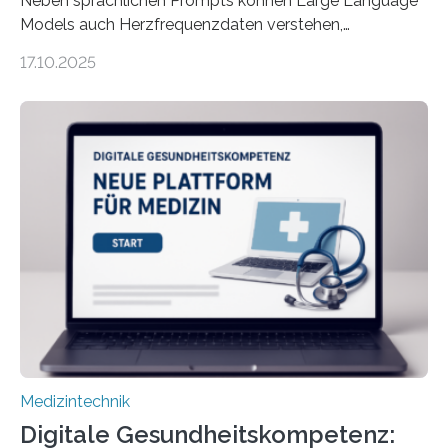
Neben sprachlichen Prompts können Large Language
Models auch Herzfrequenzdaten verstehen,
interpretieren und daran angepasst reagieren. Das
17.10.2025
haben Dr. Morris Gellisch, ehemals an der Ruhr-
Universität Bochum und heute an der Universität Zürich,
und Boris Burr von der Ruhr-Universität Bochum in
einem Experiment nachgewiesen. Sie entwickelten
dafür eine technische Schnittstelle, über die
physiologische Daten in Echtzeit an das Sprachmodell
übermittelt werden können. Die Künstliche Intelligenz
kann dadurch auch die Sprache des Körpers
einbeziehen, auf die Menschen keinen bewussten
Einfluss nehmen. Das eröffnet…
Medizintechnik
Digitale Gesundheitskompetenz: