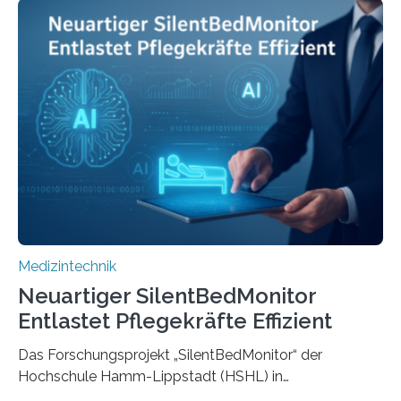
Medizintechnik
Neuartiger SilentBedMonitor
Entlastet Pflegekräfte Effizient
Das Forschungsprojekt „SilentBedMonitor“ der
Hochschule Hamm-Lippstadt (HSHL) in
Zusammenarbeit mit der Berliner 5micron GmbH zielt