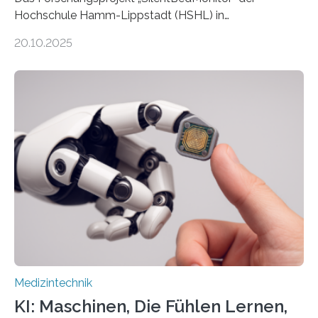
Hochschule Hamm-Lippstadt (HSHL) in
Zusammenarbeit mit der Berliner 5micron GmbH zielt
20.10.2025
auf Personen ab, die bettlägerig sind oder in ihrer
Mobilität stark eingeschränkt sind. Die 5micron GmbH
verantwortet innerhalb des Projekts die technologische
Entwicklung der Sensorik und Datenübertragung. Die
HSHL verantwortet die wissenschaftliche Begleitung
sowie die KI-gestützte Datenauswertung. Das Ziel ist
die Entwicklung eines berührungslosen
Assistenzsystems, das den Zustand der Person
kontinuierlich erfasst, pflegende Personen unterstützt
und in Notfällen selbstständig Alarm schlägt. „Die Idee
der 5micron…
Medizintechnik
KI: Maschinen, Die Fühlen Lernen,