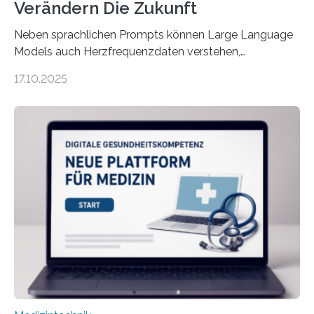
Verändern Die Zukunft
Neben sprachlichen Prompts können Large Language
Models auch Herzfrequenzdaten verstehen,
interpretieren und daran angepasst reagieren. Das
17.10.2025
haben Dr. Morris Gellisch, ehemals an der Ruhr-
Universität Bochum und heute an der Universität Zürich,
und Boris Burr von der Ruhr-Universität Bochum in
einem Experiment nachgewiesen. Sie entwickelten
dafür eine technische Schnittstelle, über die
physiologische Daten in Echtzeit an das Sprachmodell
übermittelt werden können. Die Künstliche Intelligenz
kann dadurch auch die Sprache des Körpers
einbeziehen, auf die Menschen keinen bewussten
Einfluss nehmen. Das eröffnet…