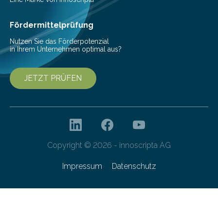
höherem Lebensalter mit vielen
Krankenhausaufenthalten verbunden. „Mit Hilfe digitaler
Fördermittelprüfung
Technologien…
Nutzen Sie das Förderpotenzial
in Ihrem Unternehmen optimal aus?
JETZT PRÜFEN
Copyright © 2026 - innoscripta AG
Impressum
Datenschutz