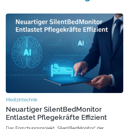
Medizintechnik
Neuartiger SilentBedMonitor
Entlastet Pflegekräfte Effizient
Das Forschungsprojekt „SilentBedMonitor“ der