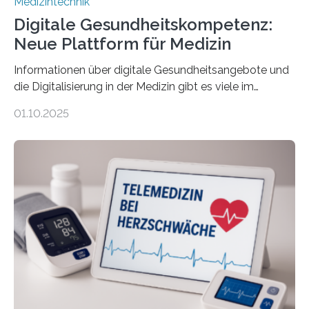
Medizintechnik
Digitale Gesundheitskompetenz:
Neue Plattform für Medizin
Informationen über digitale Gesundheitsangebote und
die Digitalisierung in der Medizin gibt es viele im
Internet – doch wie findet man schnellen Zugang zu
01.10.2025
seriösen und wissenschaftlich abgesicherten Inhalten?
Genau hier setzt die Wissensplattform Medical
Informatics Hub in Saxony (MiHUBx) an. Entwickelt von
Forscherinnen der Technischen Universität Dresden
(TUD) richtet sich das Portal sowohl an Patientinnen
und Patienten, aber ebenso an medizinisches
Fachpersonal. Für all diese Zielgruppen bietet sie
speziell zugeschnittene Informationen, um deren
digitale Gesundheitskompetenz zu steigern. MiHUBx ist
die…