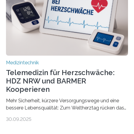
und Patienten, aber ebenso an medizinisches
Fachpersonal. Für all diese Zielgruppen bietet sie
speziell zugeschnittene Informationen, um deren
digitale Gesundheitskompetenz zu steigern. MiHUBx ist
die…
Medizintechnik
Telemedizin für Herzschwäche:
HDZ NRW und BARMER
Kooperieren
Mehr Sicherheit, kürzere Versorgungswege und eine
bessere Lebensqualität: Zum Weltherztag rücken das
Herz- und Diabeteszentrum NRW (HDZ NRW), Bad
30.09.2025
Oeynhausen, und die BARMER die Bedürfnisse von
Menschen mit chronischer Herzschwäche in den Fokus.