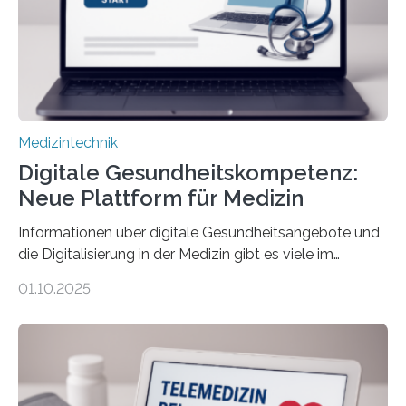
einbeziehen, auf die Menschen keinen bewussten
Einfluss nehmen. Das eröffnet…
Medizintechnik
Digitale Gesundheitskompetenz:
Neue Plattform für Medizin
Informationen über digitale Gesundheitsangebote und
die Digitalisierung in der Medizin gibt es viele im
Internet – doch wie findet man schnellen Zugang zu
01.10.2025
seriösen und wissenschaftlich abgesicherten Inhalten?
Genau hier setzt die Wissensplattform Medical
Informatics Hub in Saxony (MiHUBx) an. Entwickelt von
Forscherinnen der Technischen Universität Dresden
(TUD) richtet sich das Portal sowohl an Patientinnen