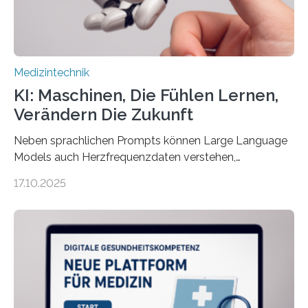
der 5micron…
Medizintechnik
KI: Maschinen, Die Fühlen Lernen,
Verändern Die Zukunft
Neben sprachlichen Prompts können Large Language
Models auch Herzfrequenzdaten verstehen,
interpretieren und daran angepasst reagieren. Das
17.10.2025
haben Dr. Morris Gellisch, ehemals an der Ruhr-
Universität Bochum und heute an der Universität Zürich,
und Boris Burr von der Ruhr-Universität Bochum in
einem Experiment nachgewiesen. Sie entwickelten
dafür eine technische Schnittstelle, über die
physiologische Daten in Echtzeit an das Sprachmodell
übermittelt werden können. Die Künstliche Intelligenz
kann dadurch auch die Sprache des Körpers