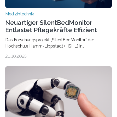
Medizintechnik
Neuartiger SilentBedMonitor
Entlastet Pflegekräfte Effizient
Das Forschungsprojekt „SilentBedMonitor“ der
Hochschule Hamm-Lippstadt (HSHL) in
Zusammenarbeit mit der Berliner 5micron GmbH zielt
20.10.2025
auf Personen ab, die bettlägerig sind oder in ihrer
Mobilität stark eingeschränkt sind. Die 5micron GmbH
verantwortet innerhalb des Projekts die technologische
Entwicklung der Sensorik und Datenübertragung. Die
HSHL verantwortet die wissenschaftliche Begleitung
sowie die KI-gestützte Datenauswertung. Das Ziel ist
die Entwicklung eines berührungslosen
Assistenzsystems, das den Zustand der Person
kontinuierlich erfasst, pflegende Personen unterstützt
und in Notfällen selbstständig Alarm schlägt. „Die Idee