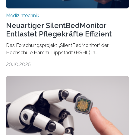
Medizintechnik
Neuartiger SilentBedMonitor
Entlastet Pflegekräfte Effizient
Das Forschungsprojekt „SilentBedMonitor“ der
Hochschule Hamm-Lippstadt (HSHL) in
Zusammenarbeit mit der Berliner 5micron GmbH zielt
20.10.2025
auf Personen ab, die bettlägerig sind oder in ihrer
Mobilität stark eingeschränkt sind. Die 5micron GmbH
verantwortet innerhalb des Projekts die technologische
Entwicklung der Sensorik und Datenübertragung. Die
HSHL verantwortet die wissenschaftliche Begleitung
sowie die KI-gestützte Datenauswertung. Das Ziel ist
die Entwicklung eines berührungslosen
Assistenzsystems, das den Zustand der Person
kontinuierlich erfasst, pflegende Personen unterstützt
und in Notfällen selbstständig Alarm schlägt. „Die Idee