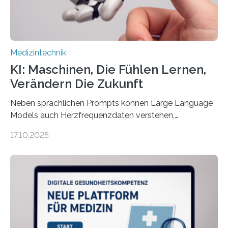
der 5micron…
Medizintechnik
KI: Maschinen, Die Fühlen Lernen,
Verändern Die Zukunft
Neben sprachlichen Prompts können Large Language
Models auch Herzfrequenzdaten verstehen,
interpretieren und daran angepasst reagieren. Das
17.10.2025
haben Dr. Morris Gellisch, ehemals an der Ruhr-
Universität Bochum und heute an der Universität Zürich,
und Boris Burr von der Ruhr-Universität Bochum in
einem Experiment nachgewiesen. Sie entwickelten
dafür eine technische Schnittstelle, über die
physiologische Daten in Echtzeit an das Sprachmodell
übermittelt werden können. Die Künstliche Intelligenz
kann dadurch auch die Sprache des Körpers