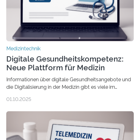
einbeziehen, auf die Menschen keinen bewussten
Einfluss nehmen. Das eröffnet…
Medizintechnik
Digitale Gesundheitskompetenz:
Neue Plattform für Medizin
Informationen über digitale Gesundheitsangebote und
die Digitalisierung in der Medizin gibt es viele im
Internet – doch wie findet man schnellen Zugang zu
01.10.2025
seriösen und wissenschaftlich abgesicherten Inhalten?
Genau hier setzt die Wissensplattform Medical
Informatics Hub in Saxony (MiHUBx) an. Entwickelt von
Forscherinnen der Technischen Universität Dresden
(TUD) richtet sich das Portal sowohl an Patientinnen
und Patienten, aber ebenso an medizinisches