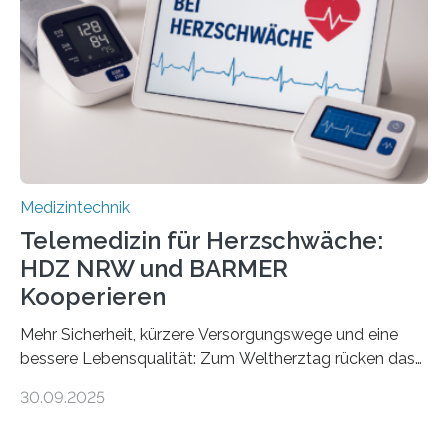
Fachpersonal. Für all diese Zielgruppen bietet sie
speziell zugeschnittene Informationen, um deren
digitale Gesundheitskompetenz zu steigern. MiHUBx ist
die…
Medizintechnik
Telemedizin für Herzschwäche:
HDZ NRW und BARMER
Kooperieren
Mehr Sicherheit, kürzere Versorgungswege und eine
bessere Lebensqualität: Zum Weltherztag rücken das
Herz- und Diabeteszentrum NRW (HDZ NRW), Bad
30.09.2025
Oeynhausen, und die BARMER die Bedürfnisse von
Menschen mit chronischer Herzschwäche in den Fokus.