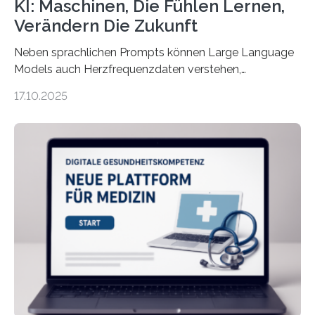
KI: Maschinen, Die Fühlen Lernen,
Verändern Die Zukunft
Neben sprachlichen Prompts können Large Language
Models auch Herzfrequenzdaten verstehen,
interpretieren und daran angepasst reagieren. Das
17.10.2025
haben Dr. Morris Gellisch, ehemals an der Ruhr-
Universität Bochum und heute an der Universität Zürich,
und Boris Burr von der Ruhr-Universität Bochum in
einem Experiment nachgewiesen. Sie entwickelten
dafür eine technische Schnittstelle, über die
physiologische Daten in Echtzeit an das Sprachmodell
übermittelt werden können. Die Künstliche Intelligenz
kann dadurch auch die Sprache des Körpers
einbeziehen, auf die Menschen keinen bewussten
Einfluss nehmen. Das eröffnet…