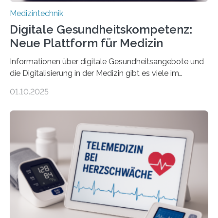
Medizintechnik
Digitale Gesundheitskompetenz:
Neue Plattform für Medizin
Informationen über digitale Gesundheitsangebote und
die Digitalisierung in der Medizin gibt es viele im
Internet – doch wie findet man schnellen Zugang zu
01.10.2025
seriösen und wissenschaftlich abgesicherten Inhalten?
Genau hier setzt die Wissensplattform Medical
Informatics Hub in Saxony (MiHUBx) an. Entwickelt von
Forscherinnen der Technischen Universität Dresden
(TUD) richtet sich das Portal sowohl an Patientinnen
und Patienten, aber ebenso an medizinisches
Fachpersonal. Für all diese Zielgruppen bietet sie
speziell zugeschnittene Informationen, um deren
digitale Gesundheitskompetenz zu steigern. MiHUBx ist
die…