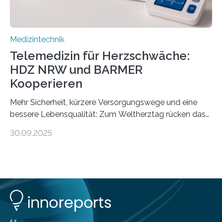
Medizintechnik
Telemedizin für Herzschwäche:
HDZ NRW und BARMER
Kooperieren
Mehr Sicherheit, kürzere Versorgungswege und eine
bessere Lebensqualität: Zum Weltherztag rücken das
Herz- und Diabeteszentrum NRW (HDZ NRW), Bad
30.09.2025
Oeynhausen, und die BARMER die Bedürfnisse von
Menschen mit chronischer Herzschwäche in den Fokus.
Beide Partner haben jetzt einen Vertrag zur
telemedizinischen Begleitversorgung geschlossen.
Rund vier Millionen Menschen in Deutschland leiden an
behandlungsbedürftiger Herzschwäche
(Herzinsuffizienz). Als chronische und fortschreitende
Herzerkrankung ist diese mit einer zunehmenden