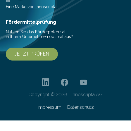
Beeinträchtigung der Lebensqualität und besonders in
Eine Marke von innoscripta
höherem Lebensalter mit vielen
Krankenhausaufenthalten verbunden. „Mit Hilfe digitaler
Fördermittelprüfung
Technologien…
Nutzen Sie das Förderpotenzial
in Ihrem Unternehmen optimal aus?
JETZT PRÜFEN
Copyright © 2026 - innoscripta AG
Impressum
Datenschutz