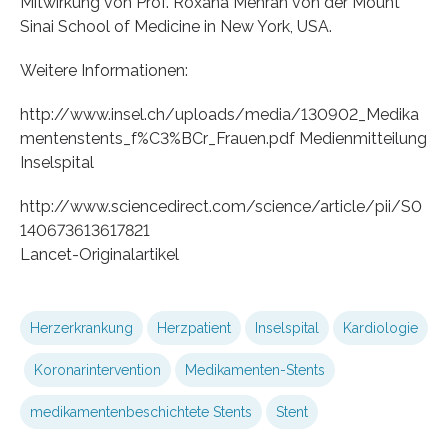
Mitwirkung von Prof. Roxana Mehran von der Mount
Sinai School of Medicine in New York, USA.
Weitere Informationen:
http://www.insel.ch/uploads/media/130902_Medika
mentenstents_f%C3%BCr_Frauen.pdf Medienmitteilung
Inselspital
http://www.sciencedirect.com/science/article/pii/S0
140673613617821
Lancet-Originalartikel
Herzerkrankung
Herzpatient
Inselspital
Kardiologie
Koronarintervention
Medikamenten-Stents
medikamentenbeschichtete Stents
Stent