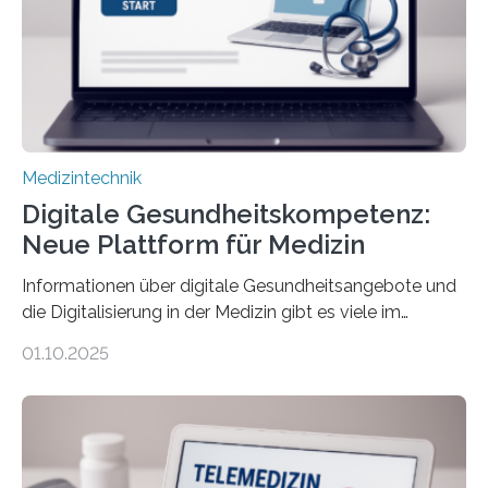
kann dadurch auch die Sprache des Körpers
einbeziehen, auf die Menschen keinen bewussten
Einfluss nehmen. Das eröffnet…
Medizintechnik
Digitale Gesundheitskompetenz:
Neue Plattform für Medizin
Informationen über digitale Gesundheitsangebote und
die Digitalisierung in der Medizin gibt es viele im
Internet – doch wie findet man schnellen Zugang zu
01.10.2025
seriösen und wissenschaftlich abgesicherten Inhalten?
Genau hier setzt die Wissensplattform Medical
Informatics Hub in Saxony (MiHUBx) an. Entwickelt von
Forscherinnen der Technischen Universität Dresden
(TUD) richtet sich das Portal sowohl an Patientinnen