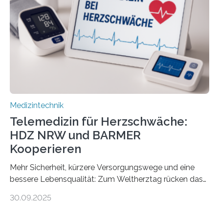
und Patienten, aber ebenso an medizinisches
Fachpersonal. Für all diese Zielgruppen bietet sie
speziell zugeschnittene Informationen, um deren
digitale Gesundheitskompetenz zu steigern. MiHUBx ist
die…
Medizintechnik
Telemedizin für Herzschwäche:
HDZ NRW und BARMER
Kooperieren
Mehr Sicherheit, kürzere Versorgungswege und eine
bessere Lebensqualität: Zum Weltherztag rücken das
Herz- und Diabeteszentrum NRW (HDZ NRW), Bad
30.09.2025
Oeynhausen, und die BARMER die Bedürfnisse von
Menschen mit chronischer Herzschwäche in den Fokus.