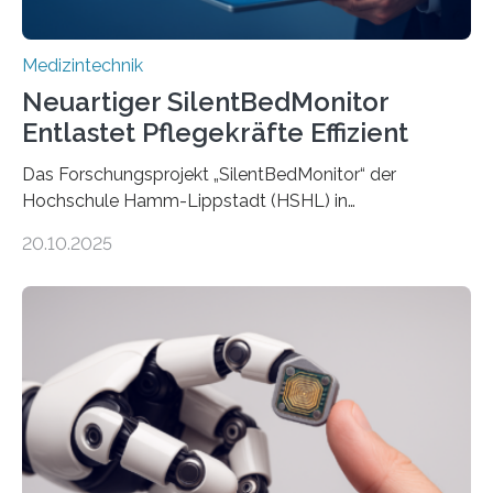
Medizintechnik
Neuartiger SilentBedMonitor
Entlastet Pflegekräfte Effizient
Das Forschungsprojekt „SilentBedMonitor“ der
Hochschule Hamm-Lippstadt (HSHL) in
Zusammenarbeit mit der Berliner 5micron GmbH zielt
20.10.2025
auf Personen ab, die bettlägerig sind oder in ihrer
Mobilität stark eingeschränkt sind. Die 5micron GmbH
verantwortet innerhalb des Projekts die technologische
Entwicklung der Sensorik und Datenübertragung. Die
HSHL verantwortet die wissenschaftliche Begleitung
sowie die KI-gestützte Datenauswertung. Das Ziel ist
die Entwicklung eines berührungslosen
Assistenzsystems, das den Zustand der Person
kontinuierlich erfasst, pflegende Personen unterstützt
und in Notfällen selbstständig Alarm schlägt. „Die Idee