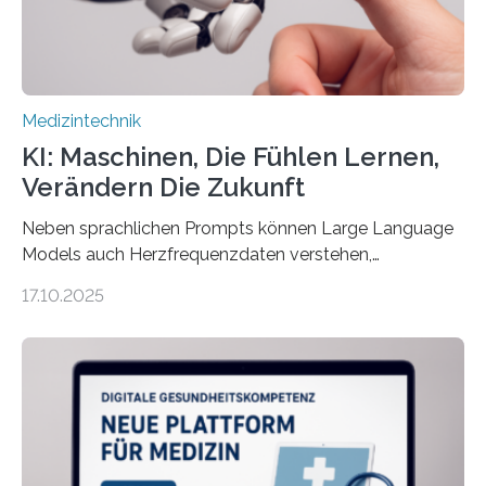
der 5micron…
Medizintechnik
KI: Maschinen, Die Fühlen Lernen,
Verändern Die Zukunft
Neben sprachlichen Prompts können Large Language
Models auch Herzfrequenzdaten verstehen,
interpretieren und daran angepasst reagieren. Das
17.10.2025
haben Dr. Morris Gellisch, ehemals an der Ruhr-
Universität Bochum und heute an der Universität Zürich,
und Boris Burr von der Ruhr-Universität Bochum in
einem Experiment nachgewiesen. Sie entwickelten
dafür eine technische Schnittstelle, über die
physiologische Daten in Echtzeit an das Sprachmodell
übermittelt werden können. Die Künstliche Intelligenz