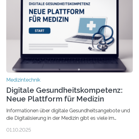
einem Experiment nachgewiesen. Sie entwickelten
dafür eine technische Schnittstelle, über die
physiologische Daten in Echtzeit an das Sprachmodell
übermittelt werden können. Die Künstliche Intelligenz
kann dadurch auch die Sprache des Körpers
einbeziehen, auf die Menschen keinen bewussten
Einfluss nehmen. Das eröffnet…
Medizintechnik
Digitale Gesundheitskompetenz:
Neue Plattform für Medizin
Informationen über digitale Gesundheitsangebote und
die Digitalisierung in der Medizin gibt es viele im
Internet – doch wie findet man schnellen Zugang zu
01.10.2025
seriösen und wissenschaftlich abgesicherten Inhalten?