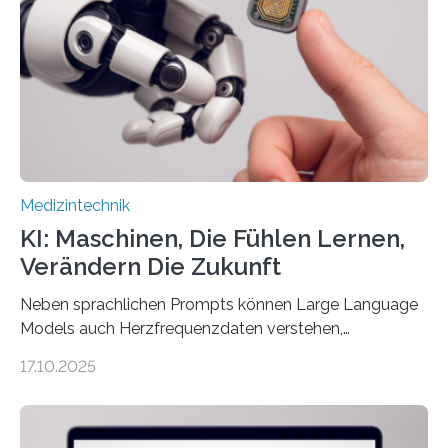
die Entwicklung eines berührungslosen
Assistenzsystems, das den Zustand der Person
kontinuierlich erfasst, pflegende Personen unterstützt
und in Notfällen selbstständig Alarm schlägt. „Die Idee
der 5micron…
Medizintechnik
KI: Maschinen, Die Fühlen Lernen,
Verändern Die Zukunft
Neben sprachlichen Prompts können Large Language
Models auch Herzfrequenzdaten verstehen,
interpretieren und daran angepasst reagieren. Das
17.10.2025
haben Dr. Morris Gellisch, ehemals an der Ruhr-
Universität Bochum und heute an der Universität Zürich,
und Boris Burr von der Ruhr-Universität Bochum in