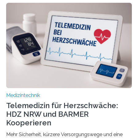
Genau hier setzt die Wissensplattform Medical
Informatics Hub in Saxony (MiHUBx) an. Entwickelt von
Forscherinnen der Technischen Universität Dresden
(TUD) richtet sich das Portal sowohl an Patientinnen
und Patienten, aber ebenso an medizinisches
Fachpersonal. Für all diese Zielgruppen bietet sie
speziell zugeschnittene Informationen, um deren
digitale Gesundheitskompetenz zu steigern. MiHUBx ist
die…
Medizintechnik
Telemedizin für Herzschwäche:
HDZ NRW und BARMER
Kooperieren
Mehr Sicherheit, kürzere Versorgungswege und eine