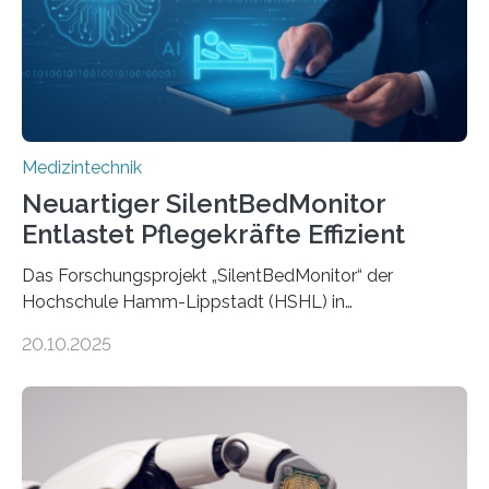
Medizintechnik
Neuartiger SilentBedMonitor
Entlastet Pflegekräfte Effizient
Das Forschungsprojekt „SilentBedMonitor“ der
Hochschule Hamm-Lippstadt (HSHL) in
Zusammenarbeit mit der Berliner 5micron GmbH zielt
20.10.2025
auf Personen ab, die bettlägerig sind oder in ihrer
Mobilität stark eingeschränkt sind. Die 5micron GmbH
verantwortet innerhalb des Projekts die technologische
Entwicklung der Sensorik und Datenübertragung. Die
HSHL verantwortet die wissenschaftliche Begleitung
sowie die KI-gestützte Datenauswertung. Das Ziel ist