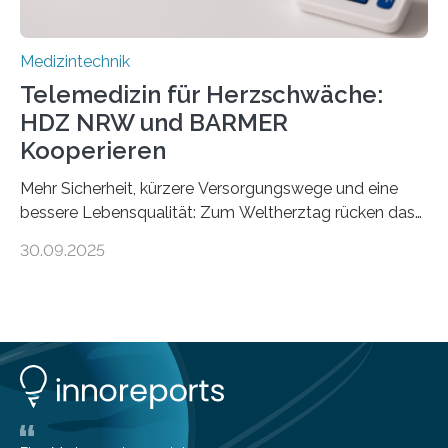
Medizintechnik
Telemedizin für Herzschwäche:
HDZ NRW und BARMER
Kooperieren
Mehr Sicherheit, kürzere Versorgungswege und eine
bessere Lebensqualität: Zum Weltherztag rücken das
Herz- und Diabeteszentrum NRW (HDZ NRW), Bad
30.09.2025
Oeynhausen, und die BARMER die Bedürfnisse von
Menschen mit chronischer Herzschwäche in den Fokus.
Beide Partner haben jetzt einen Vertrag zur
telemedizinischen Begleitversorgung geschlossen.
Rund vier Millionen Menschen in Deutschland leiden an
behandlungsbedürftiger Herzschwäche
(Herzinsuffizienz). Als chronische und fortschreitende
Herzerkrankung ist diese mit einer zunehmenden