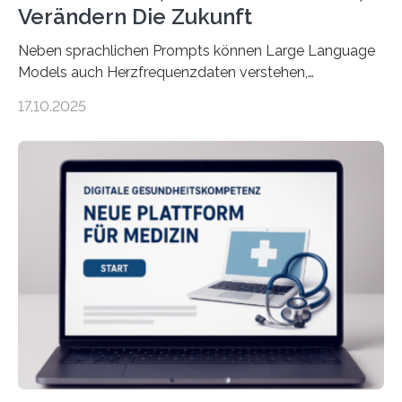
Verändern Die Zukunft
Neben sprachlichen Prompts können Large Language
Models auch Herzfrequenzdaten verstehen,
interpretieren und daran angepasst reagieren. Das
17.10.2025
haben Dr. Morris Gellisch, ehemals an der Ruhr-
Universität Bochum und heute an der Universität Zürich,
und Boris Burr von der Ruhr-Universität Bochum in
einem Experiment nachgewiesen. Sie entwickelten
dafür eine technische Schnittstelle, über die
physiologische Daten in Echtzeit an das Sprachmodell
übermittelt werden können. Die Künstliche Intelligenz
kann dadurch auch die Sprache des Körpers
einbeziehen, auf die Menschen keinen bewussten
Einfluss nehmen. Das eröffnet…