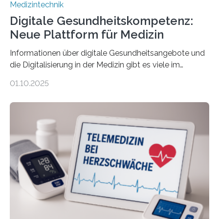
Medizintechnik
Digitale Gesundheitskompetenz:
Neue Plattform für Medizin
Informationen über digitale Gesundheitsangebote und
die Digitalisierung in der Medizin gibt es viele im
Internet – doch wie findet man schnellen Zugang zu
01.10.2025
seriösen und wissenschaftlich abgesicherten Inhalten?
Genau hier setzt die Wissensplattform Medical
Informatics Hub in Saxony (MiHUBx) an. Entwickelt von
Forscherinnen der Technischen Universität Dresden
(TUD) richtet sich das Portal sowohl an Patientinnen
und Patienten, aber ebenso an medizinisches
Fachpersonal. Für all diese Zielgruppen bietet sie
speziell zugeschnittene Informationen, um deren
digitale Gesundheitskompetenz zu steigern. MiHUBx ist
die…