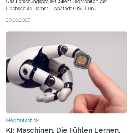
Das Forschungsprojekt „SilentBedMonitor“ der
Hochschule Hamm-Lippstadt (HSHL) in
Zusammenarbeit mit der Berliner 5micron GmbH zielt
20.10.2025
auf Personen ab, die bettlägerig sind oder in ihrer
Mobilität stark eingeschränkt sind. Die 5micron GmbH
verantwortet innerhalb des Projekts die technologische
Entwicklung der Sensorik und Datenübertragung. Die
HSHL verantwortet die wissenschaftliche Begleitung
sowie die KI-gestützte Datenauswertung. Das Ziel ist
die Entwicklung eines berührungslosen
Assistenzsystems, das den Zustand der Person
kontinuierlich erfasst, pflegende Personen unterstützt
und in Notfällen selbstständig Alarm schlägt. „Die Idee
der 5micron…
Medizintechnik
KI: Maschinen, Die Fühlen Lernen,