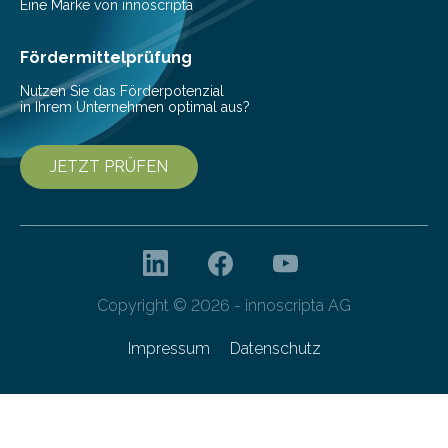
Beeinträchtigung der Lebensqualität und besonders in
Eine Marke von innoscripta
höherem Lebensalter mit vielen
Krankenhausaufenthalten verbunden. „Mit Hilfe digitaler
Fördermittelprüfung
Technologien…
Nutzen Sie das Förderpotenzial
in Ihrem Unternehmen optimal aus?
JETZT PRÜFEN
Copyright © 2026 - innoscripta AG
Impressum
Datenschutz