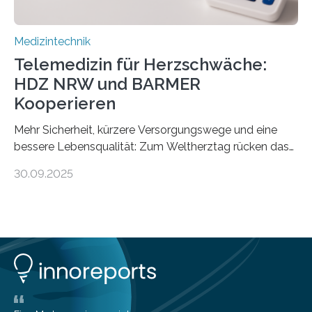
Medizintechnik
Telemedizin für Herzschwäche:
HDZ NRW und BARMER
Kooperieren
Mehr Sicherheit, kürzere Versorgungswege und eine
bessere Lebensqualität: Zum Weltherztag rücken das
Herz- und Diabeteszentrum NRW (HDZ NRW), Bad
30.09.2025
Oeynhausen, und die BARMER die Bedürfnisse von
Menschen mit chronischer Herzschwäche in den Fokus.
Beide Partner haben jetzt einen Vertrag zur
telemedizinischen Begleitversorgung geschlossen.
Rund vier Millionen Menschen in Deutschland leiden an
behandlungsbedürftiger Herzschwäche
(Herzinsuffizienz). Als chronische und fortschreitende
Herzerkrankung ist diese mit einer zunehmenden