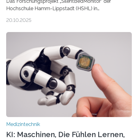
Das Forschungsprojekt „SilentBedMonitor“ der
Hochschule Hamm-Lippstadt (HSHL) in
Zusammenarbeit mit der Berliner 5micron GmbH zielt
20.10.2025
auf Personen ab, die bettlägerig sind oder in ihrer
Mobilität stark eingeschränkt sind. Die 5micron GmbH
verantwortet innerhalb des Projekts die technologische
Entwicklung der Sensorik und Datenübertragung. Die
HSHL verantwortet die wissenschaftliche Begleitung
sowie die KI-gestützte Datenauswertung. Das Ziel ist
die Entwicklung eines berührungslosen
Assistenzsystems, das den Zustand der Person
kontinuierlich erfasst, pflegende Personen unterstützt
und in Notfällen selbstständig Alarm schlägt. „Die Idee
der 5micron…
Medizintechnik
KI: Maschinen, Die Fühlen Lernen,