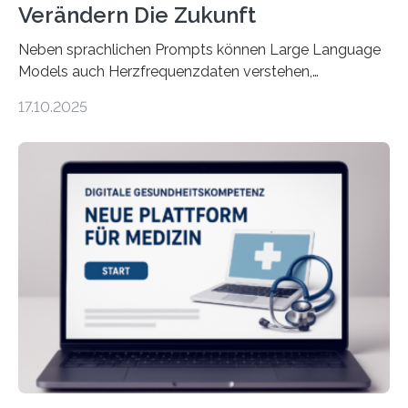
Verändern Die Zukunft
Neben sprachlichen Prompts können Large Language
Models auch Herzfrequenzdaten verstehen,
interpretieren und daran angepasst reagieren. Das
17.10.2025
haben Dr. Morris Gellisch, ehemals an der Ruhr-
Universität Bochum und heute an der Universität Zürich,
und Boris Burr von der Ruhr-Universität Bochum in
einem Experiment nachgewiesen. Sie entwickelten
dafür eine technische Schnittstelle, über die
physiologische Daten in Echtzeit an das Sprachmodell
übermittelt werden können. Die Künstliche Intelligenz
kann dadurch auch die Sprache des Körpers
einbeziehen, auf die Menschen keinen bewussten
Einfluss nehmen. Das eröffnet…