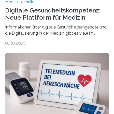
Medizintechnik
Digitale Gesundheitskompetenz:
Neue Plattform für Medizin
Informationen über digitale Gesundheitsangebote und
die Digitalisierung in der Medizin gibt es viele im
Internet – doch wie findet man schnellen Zugang zu
01.10.2025
seriösen und wissenschaftlich abgesicherten Inhalten?
Genau hier setzt die Wissensplattform Medical
Informatics Hub in Saxony (MiHUBx) an. Entwickelt von
Forscherinnen der Technischen Universität Dresden
(TUD) richtet sich das Portal sowohl an Patientinnen
und Patienten, aber ebenso an medizinisches
Fachpersonal. Für all diese Zielgruppen bietet sie
speziell zugeschnittene Informationen, um deren
digitale Gesundheitskompetenz zu steigern. MiHUBx ist
die…