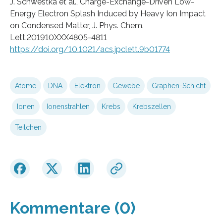
J. Schwestka et al., Charge-Exchange-Driven Low-
Energy Electron Splash Induced by Heavy Ion Impact
on Condensed Matter, J. Phys. Chem.
Lett.201910XXX4805-4811
https://doi.org/10.1021/acs.jpclett.9b01774
Atome
DNA
Elektron
Gewebe
Graphen-Schicht
Ionen
Ionenstrahlen
Krebs
Krebszellen
Teilchen
Kommentare (0)