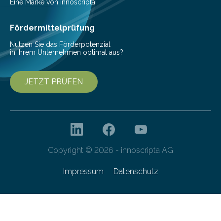
Beeinträchtigung der Lebensqualität und besonders in
Eine Marke von innoscripta
höherem Lebensalter mit vielen
Krankenhausaufenthalten verbunden. „Mit Hilfe digitaler
Fördermittelprüfung
Technologien…
Nutzen Sie das Förderpotenzial
in Ihrem Unternehmen optimal aus?
JETZT PRÜFEN
Copyright © 2026 - innoscripta AG
Impressum
Datenschutz