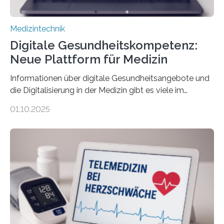
Medizintechnik
Digitale Gesundheitskompetenz:
Neue Plattform für Medizin
Informationen über digitale Gesundheitsangebote und
die Digitalisierung in der Medizin gibt es viele im
Internet – doch wie findet man schnellen Zugang zu
01.10.2025
seriösen und wissenschaftlich abgesicherten Inhalten?
Genau hier setzt die Wissensplattform Medical
Informatics Hub in Saxony (MiHUBx) an. Entwickelt von
Forscherinnen der Technischen Universität Dresden
(TUD) richtet sich das Portal sowohl an Patientinnen
und Patienten, aber ebenso an medizinisches
Fachpersonal. Für all diese Zielgruppen bietet sie
speziell zugeschnittene Informationen, um deren
digitale Gesundheitskompetenz zu steigern. MiHUBx ist
die…