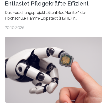
Entlastet Pflegekräfte Effizient
Das Forschungsprojekt „SilentBedMonitor“ der
Hochschule Hamm-Lippstadt (HSHL) in
Zusammenarbeit mit der Berliner 5micron GmbH zielt
20.10.2025
auf Personen ab, die bettlägerig sind oder in ihrer
Mobilität stark eingeschränkt sind. Die 5micron GmbH
verantwortet innerhalb des Projekts die technologische
Entwicklung der Sensorik und Datenübertragung. Die
HSHL verantwortet die wissenschaftliche Begleitung
sowie die KI-gestützte Datenauswertung. Das Ziel ist
die Entwicklung eines berührungslosen
Assistenzsystems, das den Zustand der Person
kontinuierlich erfasst, pflegende Personen unterstützt
und in Notfällen selbstständig Alarm schlägt. „Die Idee
der 5micron…