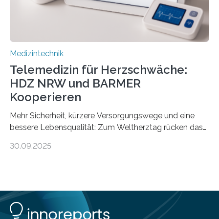
Medizintechnik
Telemedizin für Herzschwäche:
HDZ NRW und BARMER
Kooperieren
Mehr Sicherheit, kürzere Versorgungswege und eine
bessere Lebensqualität: Zum Weltherztag rücken das
Herz- und Diabeteszentrum NRW (HDZ NRW), Bad
30.09.2025
Oeynhausen, und die BARMER die Bedürfnisse von
Menschen mit chronischer Herzschwäche in den Fokus.
Beide Partner haben jetzt einen Vertrag zur
telemedizinischen Begleitversorgung geschlossen.
Rund vier Millionen Menschen in Deutschland leiden an
behandlungsbedürftiger Herzschwäche