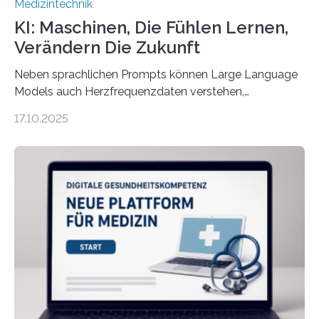
Medizintechnik
KI: Maschinen, Die Fühlen Lernen,
Verändern Die Zukunft
Neben sprachlichen Prompts können Large Language
Models auch Herzfrequenzdaten verstehen,
interpretieren und daran angepasst reagieren. Das
17.10.2025
haben Dr. Morris Gellisch, ehemals an der Ruhr-
Universität Bochum und heute an der Universität Zürich,
und Boris Burr von der Ruhr-Universität Bochum in
einem Experiment nachgewiesen. Sie entwickelten
dafür eine technische Schnittstelle, über die
physiologische Daten in Echtzeit an das Sprachmodell
übermittelt werden können. Die Künstliche Intelligenz
kann dadurch auch die Sprache des Körpers
einbeziehen, auf die Menschen keinen bewussten
Einfluss nehmen. Das eröffnet…