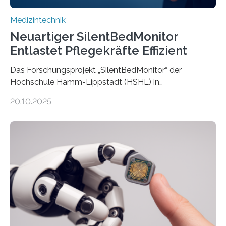
Medizintechnik
Neuartiger SilentBedMonitor
Entlastet Pflegekräfte Effizient
Das Forschungsprojekt „SilentBedMonitor“ der
Hochschule Hamm-Lippstadt (HSHL) in
Zusammenarbeit mit der Berliner 5micron GmbH zielt
20.10.2025
auf Personen ab, die bettlägerig sind oder in ihrer
Mobilität stark eingeschränkt sind. Die 5micron GmbH
verantwortet innerhalb des Projekts die technologische
Entwicklung der Sensorik und Datenübertragung. Die
HSHL verantwortet die wissenschaftliche Begleitung
sowie die KI-gestützte Datenauswertung. Das Ziel ist
die Entwicklung eines berührungslosen
Assistenzsystems, das den Zustand der Person
kontinuierlich erfasst, pflegende Personen unterstützt
und in Notfällen selbstständig Alarm schlägt. „Die Idee