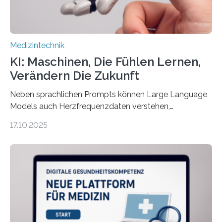
der 5micron…
Medizintechnik
KI: Maschinen, Die Fühlen Lernen,
Verändern Die Zukunft
Neben sprachlichen Prompts können Large Language
Models auch Herzfrequenzdaten verstehen,
interpretieren und daran angepasst reagieren. Das
17.10.2025
haben Dr. Morris Gellisch, ehemals an der Ruhr-
Universität Bochum und heute an der Universität Zürich,
und Boris Burr von der Ruhr-Universität Bochum in
einem Experiment nachgewiesen. Sie entwickelten
dafür eine technische Schnittstelle, über die
physiologische Daten in Echtzeit an das Sprachmodell
übermittelt werden können. Die Künstliche Intelligenz
kann dadurch auch die Sprache des Körpers