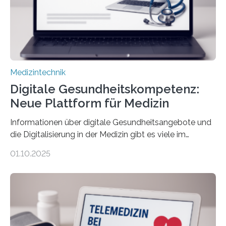
einbeziehen, auf die Menschen keinen bewussten
Einfluss nehmen. Das eröffnet…
Medizintechnik
Digitale Gesundheitskompetenz:
Neue Plattform für Medizin
Informationen über digitale Gesundheitsangebote und
die Digitalisierung in der Medizin gibt es viele im
Internet – doch wie findet man schnellen Zugang zu
01.10.2025
seriösen und wissenschaftlich abgesicherten Inhalten?
Genau hier setzt die Wissensplattform Medical
Informatics Hub in Saxony (MiHUBx) an. Entwickelt von
Forscherinnen der Technischen Universität Dresden
(TUD) richtet sich das Portal sowohl an Patientinnen
und Patienten, aber ebenso an medizinisches