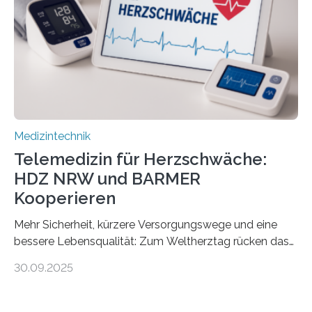
Fachpersonal. Für all diese Zielgruppen bietet sie
speziell zugeschnittene Informationen, um deren
digitale Gesundheitskompetenz zu steigern. MiHUBx ist
die…
Medizintechnik
Telemedizin für Herzschwäche:
HDZ NRW und BARMER
Kooperieren
Mehr Sicherheit, kürzere Versorgungswege und eine
bessere Lebensqualität: Zum Weltherztag rücken das
Herz- und Diabeteszentrum NRW (HDZ NRW), Bad
30.09.2025
Oeynhausen, und die BARMER die Bedürfnisse von
Menschen mit chronischer Herzschwäche in den Fokus.
Beide Partner haben jetzt einen Vertrag zur