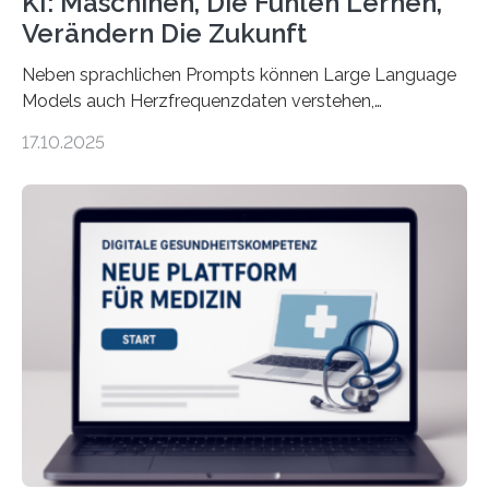
KI: Maschinen, Die Fühlen Lernen,
Verändern Die Zukunft
Neben sprachlichen Prompts können Large Language
Models auch Herzfrequenzdaten verstehen,
interpretieren und daran angepasst reagieren. Das
17.10.2025
haben Dr. Morris Gellisch, ehemals an der Ruhr-
Universität Bochum und heute an der Universität Zürich,
und Boris Burr von der Ruhr-Universität Bochum in
einem Experiment nachgewiesen. Sie entwickelten
dafür eine technische Schnittstelle, über die
physiologische Daten in Echtzeit an das Sprachmodell
übermittelt werden können. Die Künstliche Intelligenz
kann dadurch auch die Sprache des Körpers
einbeziehen, auf die Menschen keinen bewussten
Einfluss nehmen. Das eröffnet…