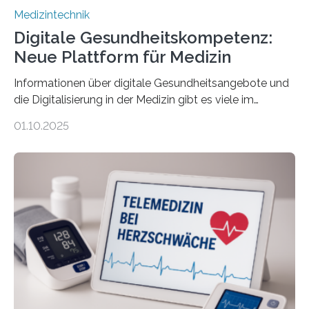
Medizintechnik
Digitale Gesundheitskompetenz:
Neue Plattform für Medizin
Informationen über digitale Gesundheitsangebote und
die Digitalisierung in der Medizin gibt es viele im
Internet – doch wie findet man schnellen Zugang zu
01.10.2025
seriösen und wissenschaftlich abgesicherten Inhalten?
Genau hier setzt die Wissensplattform Medical
Informatics Hub in Saxony (MiHUBx) an. Entwickelt von
Forscherinnen der Technischen Universität Dresden
(TUD) richtet sich das Portal sowohl an Patientinnen
und Patienten, aber ebenso an medizinisches
Fachpersonal. Für all diese Zielgruppen bietet sie
speziell zugeschnittene Informationen, um deren
digitale Gesundheitskompetenz zu steigern. MiHUBx ist
die…