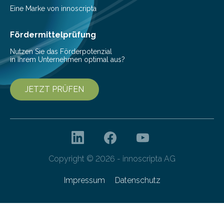
Beeinträchtigung der Lebensqualität und besonders in
Eine Marke von innoscripta
höherem Lebensalter mit vielen
Krankenhausaufenthalten verbunden. „Mit Hilfe digitaler
Fördermittelprüfung
Technologien…
Nutzen Sie das Förderpotenzial
in Ihrem Unternehmen optimal aus?
JETZT PRÜFEN
Copyright © 2026 - innoscripta AG
Impressum
Datenschutz