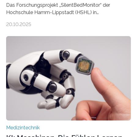
Das Forschungsprojekt „SilentBedMonitor“ der
Hochschule Hamm-Lippstadt (HSHL) in
Zusammenarbeit mit der Berliner 5micron GmbH zielt
20.10.2025
auf Personen ab, die bettlägerig sind oder in ihrer
Mobilität stark eingeschränkt sind. Die 5micron GmbH
verantwortet innerhalb des Projekts die technologische
Entwicklung der Sensorik und Datenübertragung. Die
HSHL verantwortet die wissenschaftliche Begleitung
sowie die KI-gestützte Datenauswertung. Das Ziel ist
die Entwicklung eines berührungslosen
Assistenzsystems, das den Zustand der Person
kontinuierlich erfasst, pflegende Personen unterstützt
und in Notfällen selbstständig Alarm schlägt. „Die Idee
der 5micron…
Medizintechnik