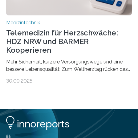
Medizintechnik
Telemedizin für Herzschwäche:
HDZ NRW und BARMER
Kooperieren
Mehr Sicherheit, kürzere Versorgungswege und eine
bessere Lebensqualität: Zum Weltherztag rücken das
Herz- und Diabeteszentrum NRW (HDZ NRW), Bad
30.09.2025
Oeynhausen, und die BARMER die Bedürfnisse von
Menschen mit chronischer Herzschwäche in den Fokus.
Beide Partner haben jetzt einen Vertrag zur
telemedizinischen Begleitversorgung geschlossen.
Rund vier Millionen Menschen in Deutschland leiden an
behandlungsbedürftiger Herzschwäche
(Herzinsuffizienz). Als chronische und fortschreitende
Herzerkrankung ist diese mit einer zunehmenden