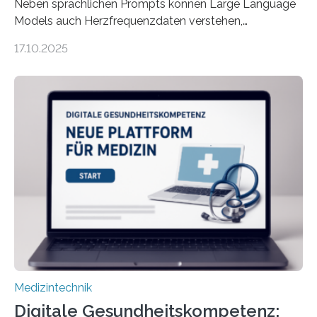
Neben sprachlichen Prompts können Large Language
Models auch Herzfrequenzdaten verstehen,
interpretieren und daran angepasst reagieren. Das
17.10.2025
haben Dr. Morris Gellisch, ehemals an der Ruhr-
Universität Bochum und heute an der Universität Zürich,
und Boris Burr von der Ruhr-Universität Bochum in
einem Experiment nachgewiesen. Sie entwickelten
dafür eine technische Schnittstelle, über die
physiologische Daten in Echtzeit an das Sprachmodell
übermittelt werden können. Die Künstliche Intelligenz
kann dadurch auch die Sprache des Körpers
einbeziehen, auf die Menschen keinen bewussten
Einfluss nehmen. Das eröffnet…
Medizintechnik
Digitale Gesundheitskompetenz: