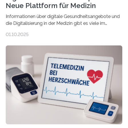
Neue Plattform für Medizin
Informationen über digitale Gesundheitsangebote und
die Digitalisierung in der Medizin gibt es viele im
Internet – doch wie findet man schnellen Zugang zu
01.10.2025
seriösen und wissenschaftlich abgesicherten Inhalten?
Genau hier setzt die Wissensplattform Medical
Informatics Hub in Saxony (MiHUBx) an. Entwickelt von
Forscherinnen der Technischen Universität Dresden
(TUD) richtet sich das Portal sowohl an Patientinnen
und Patienten, aber ebenso an medizinisches
Fachpersonal. Für all diese Zielgruppen bietet sie
speziell zugeschnittene Informationen, um deren
digitale Gesundheitskompetenz zu steigern. MiHUBx ist
die…