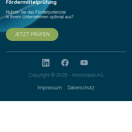
Krankenhausaufenthalten verbunden. „Mit Hilfe digitaler
Fördermittelprüfung
Technologien…
Nutzen Sie das Förderpotenzial
in Ihrem Unternehmen optimal aus?
JETZT PRÜFEN
Copyright © 2026 - innoscripta AG
Impressum
Datenschutz