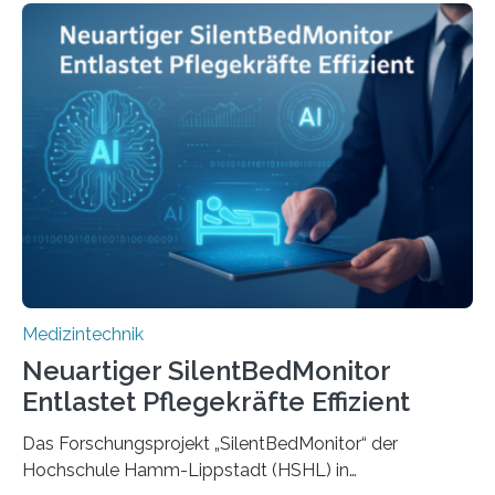
Medizintechnik
Neuartiger SilentBedMonitor
Entlastet Pflegekräfte Effizient
Das Forschungsprojekt „SilentBedMonitor“ der
Hochschule Hamm-Lippstadt (HSHL) in