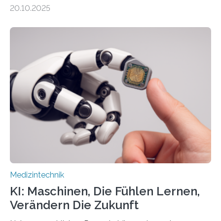
Zusammenarbeit mit der Berliner 5micron GmbH zielt
20.10.2025
auf Personen ab, die bettlägerig sind oder in ihrer
Mobilität stark eingeschränkt sind. Die 5micron GmbH
verantwortet innerhalb des Projekts die technologische
Entwicklung der Sensorik und Datenübertragung. Die
HSHL verantwortet die wissenschaftliche Begleitung
sowie die KI-gestützte Datenauswertung. Das Ziel ist
die Entwicklung eines berührungslosen
Assistenzsystems, das den Zustand der Person
kontinuierlich erfasst, pflegende Personen unterstützt
und in Notfällen selbstständig Alarm schlägt. „Die Idee
der 5micron…
Medizintechnik
KI: Maschinen, Die Fühlen Lernen,
Verändern Die Zukunft