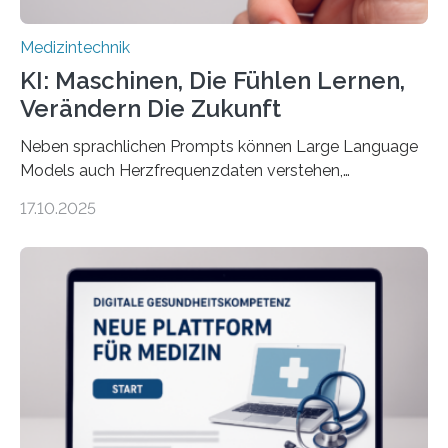
Medizintechnik
KI: Maschinen, Die Fühlen Lernen,
Verändern Die Zukunft
Neben sprachlichen Prompts können Large Language
Models auch Herzfrequenzdaten verstehen,
interpretieren und daran angepasst reagieren. Das
17.10.2025
haben Dr. Morris Gellisch, ehemals an der Ruhr-
Universität Bochum und heute an der Universität Zürich,
und Boris Burr von der Ruhr-Universität Bochum in
einem Experiment nachgewiesen. Sie entwickelten
dafür eine technische Schnittstelle, über die
physiologische Daten in Echtzeit an das Sprachmodell
übermittelt werden können. Die Künstliche Intelligenz
kann dadurch auch die Sprache des Körpers
einbeziehen, auf die Menschen keinen bewussten
Einfluss nehmen. Das eröffnet…