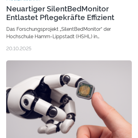
Neuartiger SilentBedMonitor
Entlastet Pflegekräfte Effizient
Das Forschungsprojekt „SilentBedMonitor“ der
Hochschule Hamm-Lippstadt (HSHL) in
Zusammenarbeit mit der Berliner 5micron GmbH zielt
20.10.2025
auf Personen ab, die bettlägerig sind oder in ihrer
Mobilität stark eingeschränkt sind. Die 5micron GmbH
verantwortet innerhalb des Projekts die technologische
Entwicklung der Sensorik und Datenübertragung. Die
HSHL verantwortet die wissenschaftliche Begleitung
sowie die KI-gestützte Datenauswertung. Das Ziel ist
die Entwicklung eines berührungslosen
Assistenzsystems, das den Zustand der Person
kontinuierlich erfasst, pflegende Personen unterstützt
und in Notfällen selbstständig Alarm schlägt. „Die Idee
der 5micron…