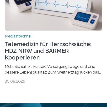
digitale Gesundheitskompetenz zu steigern. MiHUBx ist
die…
Medizintechnik
Telemedizin für Herzschwäche:
HDZ NRW und BARMER
Kooperieren
Mehr Sicherheit, kürzere Versorgungswege und eine
bessere Lebensqualität: Zum Weltherztag rücken das
Herz- und Diabeteszentrum NRW (HDZ NRW), Bad
30.09.2025
Oeynhausen, und die BARMER die Bedürfnisse von
Menschen mit chronischer Herzschwäche in den Fokus.
Beide Partner haben jetzt einen Vertrag zur
telemedizinischen Begleitversorgung geschlossen.
Rund vier Millionen Menschen in Deutschland leiden an