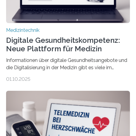
Medizintechnik
Digitale Gesundheitskompetenz:
Neue Plattform für Medizin
Informationen über digitale Gesundheitsangebote und
die Digitalisierung in der Medizin gibt es viele im
Internet – doch wie findet man schnellen Zugang zu
01.10.2025
seriösen und wissenschaftlich abgesicherten Inhalten?
Genau hier setzt die Wissensplattform Medical
Informatics Hub in Saxony (MiHUBx) an. Entwickelt von
Forscherinnen der Technischen Universität Dresden
(TUD) richtet sich das Portal sowohl an Patientinnen
und Patienten, aber ebenso an medizinisches
Fachpersonal. Für all diese Zielgruppen bietet sie
speziell zugeschnittene Informationen, um deren