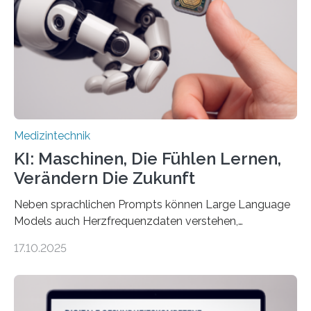
die Entwicklung eines berührungslosen
Assistenzsystems, das den Zustand der Person
kontinuierlich erfasst, pflegende Personen unterstützt
und in Notfällen selbstständig Alarm schlägt. „Die Idee
der 5micron…
Medizintechnik
KI: Maschinen, Die Fühlen Lernen,
Verändern Die Zukunft
Neben sprachlichen Prompts können Large Language
Models auch Herzfrequenzdaten verstehen,
interpretieren und daran angepasst reagieren. Das
17.10.2025
haben Dr. Morris Gellisch, ehemals an der Ruhr-
Universität Bochum und heute an der Universität Zürich,
und Boris Burr von der Ruhr-Universität Bochum in
einem Experiment nachgewiesen. Sie entwickelten