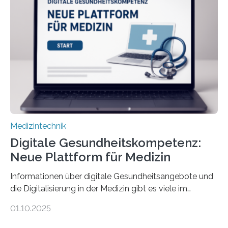
dafür eine technische Schnittstelle, über die
physiologische Daten in Echtzeit an das Sprachmodell
übermittelt werden können. Die Künstliche Intelligenz
kann dadurch auch die Sprache des Körpers
einbeziehen, auf die Menschen keinen bewussten
Einfluss nehmen. Das eröffnet…
Medizintechnik
Digitale Gesundheitskompetenz:
Neue Plattform für Medizin
Informationen über digitale Gesundheitsangebote und
die Digitalisierung in der Medizin gibt es viele im
Internet – doch wie findet man schnellen Zugang zu
01.10.2025
seriösen und wissenschaftlich abgesicherten Inhalten?
Genau hier setzt die Wissensplattform Medical