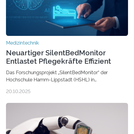
Medizintechnik
Neuartiger SilentBedMonitor
Entlastet Pflegekräfte Effizient
Das Forschungsprojekt „SilentBedMonitor“ der
Hochschule Hamm-Lippstadt (HSHL) in
Zusammenarbeit mit der Berliner 5micron GmbH zielt
20.10.2025
auf Personen ab, die bettlägerig sind oder in ihrer
Mobilität stark eingeschränkt sind. Die 5micron GmbH
verantwortet innerhalb des Projekts die technologische
Entwicklung der Sensorik und Datenübertragung. Die
HSHL verantwortet die wissenschaftliche Begleitung
sowie die KI-gestützte Datenauswertung. Das Ziel ist