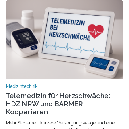
Informatics Hub in Saxony (MiHUBx) an. Entwickelt von
Forscherinnen der Technischen Universität Dresden
(TUD) richtet sich das Portal sowohl an Patientinnen
und Patienten, aber ebenso an medizinisches
Fachpersonal. Für all diese Zielgruppen bietet sie
speziell zugeschnittene Informationen, um deren
digitale Gesundheitskompetenz zu steigern. MiHUBx ist
die…
Medizintechnik
Telemedizin für Herzschwäche:
HDZ NRW und BARMER
Kooperieren
Mehr Sicherheit, kürzere Versorgungswege und eine