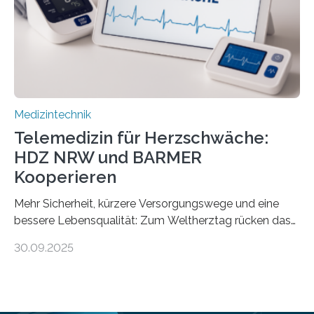
speziell zugeschnittene Informationen, um deren
digitale Gesundheitskompetenz zu steigern. MiHUBx ist
die…
Medizintechnik
Telemedizin für Herzschwäche:
HDZ NRW und BARMER
Kooperieren
Mehr Sicherheit, kürzere Versorgungswege und eine
bessere Lebensqualität: Zum Weltherztag rücken das
Herz- und Diabeteszentrum NRW (HDZ NRW), Bad
30.09.2025
Oeynhausen, und die BARMER die Bedürfnisse von
Menschen mit chronischer Herzschwäche in den Fokus.
Beide Partner haben jetzt einen Vertrag zur
telemedizinischen Begleitversorgung geschlossen.