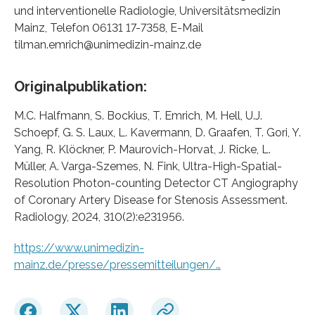
und interventionelle Radiologie, Universitätsmedizin
Mainz, Telefon 06131 17-7358, E-Mail
tilman.emrich@unimedizin-mainz.de
Originalpublikation:
M.C. Halfmann, S. Bockius, T. Emrich, M. Hell, U.J.
Schoepf, G. S. Laux, L. Kavermann, D. Graafen, T. Gori, Y.
Yang, R. Klöckner, P. Maurovich-Horvat, J. Ricke, L.
Müller, A. Varga-Szemes, N. Fink, Ultra-High-Spatial-
Resolution Photon-counting Detector CT Angiography
of Coronary Artery Disease for Stenosis Assessment.
Radiology, 2024, 310(2):e231956.
https://www.unimedizin-
mainz.de/presse/pressemitteilungen/…