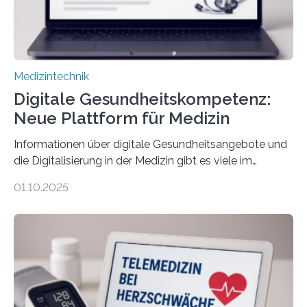
Medizintechnik
Digitale Gesundheitskompetenz:
Neue Plattform für Medizin
Informationen über digitale Gesundheitsangebote und
die Digitalisierung in der Medizin gibt es viele im
Internet – doch wie findet man schnellen Zugang zu
01.10.2025
seriösen und wissenschaftlich abgesicherten Inhalten?
Genau hier setzt die Wissensplattform Medical
Informatics Hub in Saxony (MiHUBx) an. Entwickelt von
Forscherinnen der Technischen Universität Dresden
(TUD) richtet sich das Portal sowohl an Patientinnen
und Patienten, aber ebenso an medizinisches
Fachpersonal. Für all diese Zielgruppen bietet sie