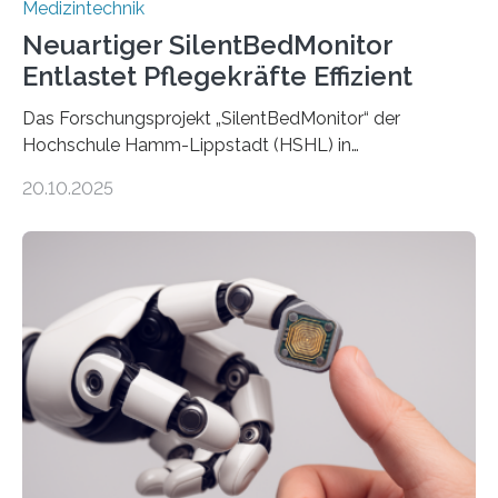
Medizintechnik
Neuartiger SilentBedMonitor
Entlastet Pflegekräfte Effizient
Das Forschungsprojekt „SilentBedMonitor“ der
Hochschule Hamm-Lippstadt (HSHL) in
Zusammenarbeit mit der Berliner 5micron GmbH zielt
20.10.2025
auf Personen ab, die bettlägerig sind oder in ihrer
Mobilität stark eingeschränkt sind. Die 5micron GmbH
verantwortet innerhalb des Projekts die technologische
Entwicklung der Sensorik und Datenübertragung. Die
HSHL verantwortet die wissenschaftliche Begleitung
sowie die KI-gestützte Datenauswertung. Das Ziel ist
die Entwicklung eines berührungslosen
Assistenzsystems, das den Zustand der Person
kontinuierlich erfasst, pflegende Personen unterstützt
und in Notfällen selbstständig Alarm schlägt. „Die Idee
der 5micron…