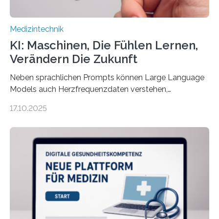
Medizintechnik
KI: Maschinen, Die Fühlen Lernen,
Verändern Die Zukunft
Neben sprachlichen Prompts können Large Language
Models auch Herzfrequenzdaten verstehen,
interpretieren und daran angepasst reagieren. Das
17.10.2025
haben Dr. Morris Gellisch, ehemals an der Ruhr-
Universität Bochum und heute an der Universität Zürich,
und Boris Burr von der Ruhr-Universität Bochum in
einem Experiment nachgewiesen. Sie entwickelten
dafür eine technische Schnittstelle, über die
physiologische Daten in Echtzeit an das Sprachmodell
übermittelt werden können. Die Künstliche Intelligenz
kann dadurch auch die Sprache des Körpers
einbeziehen, auf die Menschen keinen bewussten
Einfluss nehmen. Das eröffnet…