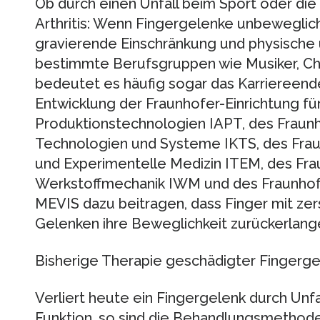
Ob durch einen Unfall beim Sport oder die
Arthritis: Wenn Fingergelenke unbeweglich
gravierende Einschränkung und physische 
bestimmte Berufsgruppen wie Musiker, Ch
bedeutet es häufig sogar das Karriereende
Entwicklung der Fraunhofer-Einrichtung für
Produktionstechnologien IAPT, des Fraunh
Technologien und Systeme IKTS, des Fraun
und Experimentelle Medizin ITEM, des Frau
Werkstoffmechanik IWM und des Fraunhofer
MEVIS dazu beitragen, dass Finger mit ze
Gelenken ihre Beweglichkeit zurückerlang
Bisherige Therapie geschädigter Fingerg
Verliert heute ein Fingergelenk durch Unfa
Funktion, so sind die Behandlungsmethode