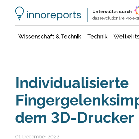
Wissenschaft & Technik
Informationstechnologie
Energie & Elektrotechnik
Unterstützt durch
das revolutionäre Proje
Wissenschaft & Technik
Technik
Weltwirts
Individualisierte
Fingergelenksimp
dem 3D-Drucker
01 December 2022