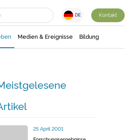
 Leben
Medien & Ereignisse
Interdisziplinäre Forschung
Veranstaltungsnachrichten
n Chemie
Gesellschaftswissenschaften
Kontakt
DE
eben
Medien & Ereignisse
Bildung
Meistgelesene
Artikel
25 April 2001
Forschungsergebnisse