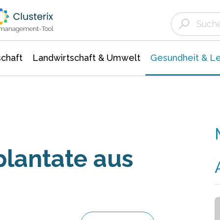
Landwirtschaft & Umwelt
Gesundheit &
Agrar- Forstwissenschaften
Biowissenschafte
Unternehmensmeldungen
Ökologie Umwelt- Naturschutz
ktmanagement-Tool
chaft
Landwirtschaft & Umwelt
Gesundheit & L
lantate aus