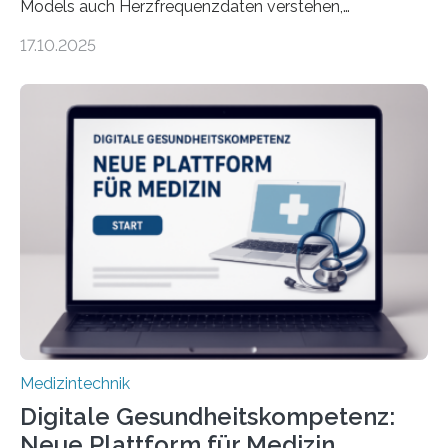
Models auch Herzfrequenzdaten verstehen,
interpretieren und daran angepasst reagieren. Das
17.10.2025
haben Dr. Morris Gellisch, ehemals an der Ruhr-
Universität Bochum und heute an der Universität Zürich,
und Boris Burr von der Ruhr-Universität Bochum in
einem Experiment nachgewiesen. Sie entwickelten
dafür eine technische Schnittstelle, über die
physiologische Daten in Echtzeit an das Sprachmodell
übermittelt werden können. Die Künstliche Intelligenz
kann dadurch auch die Sprache des Körpers
einbeziehen, auf die Menschen keinen bewussten
Einfluss nehmen. Das eröffnet…
Medizintechnik
Digitale Gesundheitskompetenz:
Neue Plattform für Medizin