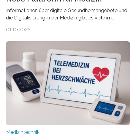
Informationen über digitale Gesundheitsangebote und
die Digitalisierung in der Medizin gibt es viele im
Internet – doch wie findet man schnellen Zugang zu
01.10.2025
seriösen und wissenschaftlich abgesicherten Inhalten?
Genau hier setzt die Wissensplattform Medical
Informatics Hub in Saxony (MiHUBx) an. Entwickelt von
Forscherinnen der Technischen Universität Dresden
(TUD) richtet sich das Portal sowohl an Patientinnen
und Patienten, aber ebenso an medizinisches
Fachpersonal. Für all diese Zielgruppen bietet sie
speziell zugeschnittene Informationen, um deren
digitale Gesundheitskompetenz zu steigern. MiHUBx ist
die…
Medizintechnik