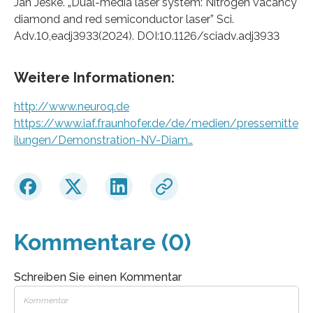
Jan Jeske. „Dual-media laser system: Nitrogen vacancy
diamond and red semiconductor laser” Sci.
Adv.10,eadj3933(2024). DOI:10.1126/sciadv.adj3933
Weitere Informationen:
http://www.neuroq.de
https://www.iaf.fraunhofer.de/de/medien/pressemitte
ilungen/Demonstration-NV-Diam…
Kommentare (0)
Schreiben Sie einen Kommentar