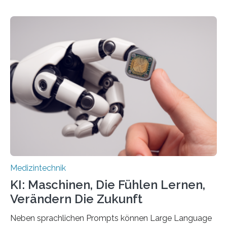
auf Personen ab, die bettlägerig sind oder in ihrer
Mobilität stark eingeschränkt sind. Die 5micron GmbH
verantwortet innerhalb des Projekts die technologische
Entwicklung der Sensorik und Datenübertragung. Die
HSHL verantwortet die wissenschaftliche Begleitung
sowie die KI-gestützte Datenauswertung. Das Ziel ist
die Entwicklung eines berührungslosen
Assistenzsystems, das den Zustand der Person
kontinuierlich erfasst, pflegende Personen unterstützt
und in Notfällen selbstständig Alarm schlägt. „Die Idee
der 5micron…
Medizintechnik
KI: Maschinen, Die Fühlen Lernen,
Verändern Die Zukunft
Neben sprachlichen Prompts können Large Language