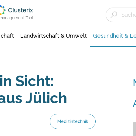
Landwirtschaft & Umwelt
Gesundheit &
Agrar- Forstwissenschaften
Biowissenschafte
Unternehmensmeldungen
Ökologie Umwelt- Naturschutz
ktmanagement-Tool
chaft
Landwirtschaft & Umwelt
Gesundheit & L
in Sicht:
aus Jülich
Medizintechnik