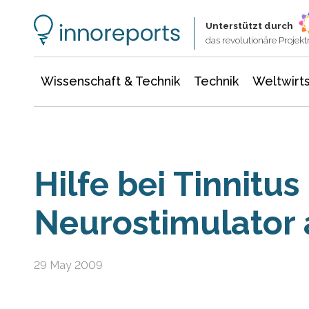
Wissenschaft & Technik
Informationstechnologie
Energie & Elektrotechnik
Unterstützt durch
das revolutionäre Proje
Wissenschaft & Technik
Technik
Weltwirts
Hilfe bei Tinnitus 
Neurostimulator 
29 May 2009