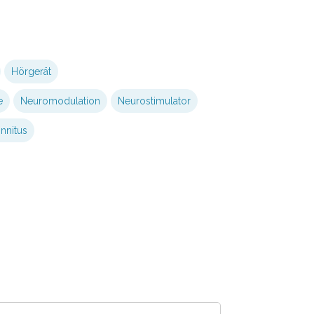
Hörgerät
e
Neuromodulation
Neurostimulator
innitus