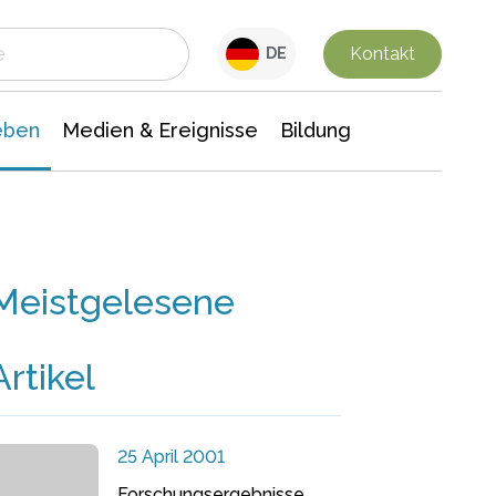
 Leben
Medien & Ereignisse
Interdisziplinäre Forschung
Veranstaltungsnachrichten
n Chemie
Gesellschaftswissenschaften
Kontakt
DE
eben
Medien & Ereignisse
Bildung
Meistgelesene
Artikel
25 April 2001
Forschungsergebnisse