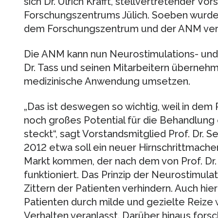
sich Dr. Ulrich Krafft, stellvertretender V
Forschungszentrums Jülich. Soeben wurd
dem Forschungszentrum und der ANM vertr
Die ANM kann nun Neurostimulations- und
Dr. Tass und seinen Mitarbeitern übernehm
medizinische Anwendung umsetzen.
„Das ist deswegen so wichtig, weil in dem
noch großes Potential für die Behandlung 
steckt“, sagt Vorstandsmitglied Prof. Dr. S
2012 etwa soll ein neuer Hirnschrittmache
Markt kommen, der nach dem von Prof. Dr.
funktioniert. Das Prinzip der Neurostimula
Zittern der Patienten verhindern. Auch hi
Patienten durch milde und gezielte Reize
Verhalten veranlasst. Darüber hinaus forsch