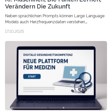
Verändern Die Zukunft
Neben sprachlichen Prompts können Large Language
Models auch Herzfrequenzdaten verstehen,
interpretieren und daran angepasst reagieren. Das
17.10.2025
haben Dr. Morris Gellisch, ehemals an der Ruhr-
Universität Bochum und heute an der Universität Zürich,
und Boris Burr von der Ruhr-Universität Bochum in
einem Experiment nachgewiesen. Sie entwickelten
dafür eine technische Schnittstelle, über die
physiologische Daten in Echtzeit an das Sprachmodell
übermittelt werden können. Die Künstliche Intelligenz
kann dadurch auch die Sprache des Körpers
einbeziehen, auf die Menschen keinen bewussten
Einfluss nehmen. Das eröffnet…