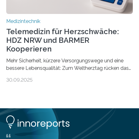
Medizintechnik
Telemedizin für Herzschwäche:
HDZ NRW und BARMER
Kooperieren
Mehr Sicherheit, kürzere Versorgungswege und eine
bessere Lebensqualität: Zum Weltherztag rücken das
Herz- und Diabeteszentrum NRW (HDZ NRW), Bad
30.09.2025
Oeynhausen, und die BARMER die Bedürfnisse von
Menschen mit chronischer Herzschwäche in den Fokus.
Beide Partner haben jetzt einen Vertrag zur
telemedizinischen Begleitversorgung geschlossen.
Rund vier Millionen Menschen in Deutschland leiden an
behandlungsbedürftiger Herzschwäche
(Herzinsuffizienz). Als chronische und fortschreitende
Herzerkrankung ist diese mit einer zunehmenden