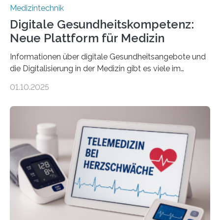
Medizintechnik
Digitale Gesundheitskompetenz:
Neue Plattform für Medizin
Informationen über digitale Gesundheitsangebote und
die Digitalisierung in der Medizin gibt es viele im
Internet – doch wie findet man schnellen Zugang zu
01.10.2025
seriösen und wissenschaftlich abgesicherten Inhalten?
Genau hier setzt die Wissensplattform Medical
Informatics Hub in Saxony (MiHUBx) an. Entwickelt von
Forscherinnen der Technischen Universität Dresden
(TUD) richtet sich das Portal sowohl an Patientinnen
und Patienten, aber ebenso an medizinisches
Fachpersonal. Für all diese Zielgruppen bietet sie
speziell zugeschnittene Informationen, um deren
digitale Gesundheitskompetenz zu steigern. MiHUBx ist
die…