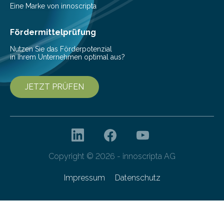
Beeinträchtigung der Lebensqualität und besonders in
Eine Marke von innoscripta
höherem Lebensalter mit vielen
Krankenhausaufenthalten verbunden. „Mit Hilfe digitaler
Fördermittelprüfung
Technologien…
Nutzen Sie das Förderpotenzial
in Ihrem Unternehmen optimal aus?
JETZT PRÜFEN
Copyright © 2026 - innoscripta AG
Impressum
Datenschutz