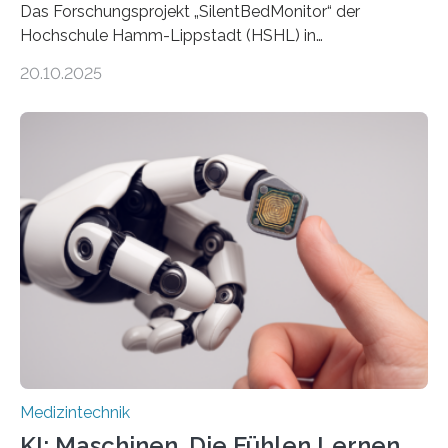
Das Forschungsprojekt „SilentBedMonitor“ der
Hochschule Hamm-Lippstadt (HSHL) in
Zusammenarbeit mit der Berliner 5micron GmbH zielt
20.10.2025
auf Personen ab, die bettlägerig sind oder in ihrer
Mobilität stark eingeschränkt sind. Die 5micron GmbH
verantwortet innerhalb des Projekts die technologische
Entwicklung der Sensorik und Datenübertragung. Die
HSHL verantwortet die wissenschaftliche Begleitung
sowie die KI-gestützte Datenauswertung. Das Ziel ist
die Entwicklung eines berührungslosen
Assistenzsystems, das den Zustand der Person
kontinuierlich erfasst, pflegende Personen unterstützt
und in Notfällen selbstständig Alarm schlägt. „Die Idee
der 5micron…
Medizintechnik
KI: Maschinen, Die Fühlen Lernen,