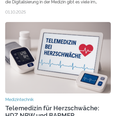
die Digitalisierung in der Medizin gibt es viele im
Internet – doch wie findet man schnellen Zugang zu
01.10.2025
seriösen und wissenschaftlich abgesicherten Inhalten?
Genau hier setzt die Wissensplattform Medical
Informatics Hub in Saxony (MiHUBx) an. Entwickelt von
Forscherinnen der Technischen Universität Dresden
(TUD) richtet sich das Portal sowohl an Patientinnen
und Patienten, aber ebenso an medizinisches
Fachpersonal. Für all diese Zielgruppen bietet sie
speziell zugeschnittene Informationen, um deren
digitale Gesundheitskompetenz zu steigern. MiHUBx ist
die…
Medizintechnik
Telemedizin für Herzschwäche:
HDZ NRW und BARMER