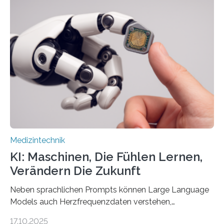
verantwortet innerhalb des Projekts die technologische
Entwicklung der Sensorik und Datenübertragung. Die
HSHL verantwortet die wissenschaftliche Begleitung
sowie die KI-gestützte Datenauswertung. Das Ziel ist
die Entwicklung eines berührungslosen
Assistenzsystems, das den Zustand der Person
kontinuierlich erfasst, pflegende Personen unterstützt
und in Notfällen selbstständig Alarm schlägt. „Die Idee
der 5micron…
Medizintechnik
KI: Maschinen, Die Fühlen Lernen,
Verändern Die Zukunft
Neben sprachlichen Prompts können Large Language
Models auch Herzfrequenzdaten verstehen,
interpretieren und daran angepasst reagieren. Das
17.10.2025