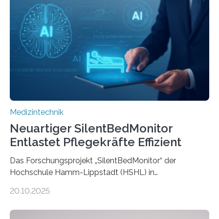
Medizintechnik
Neuartiger SilentBedMonitor
Entlastet Pflegekräfte Effizient
Das Forschungsprojekt „SilentBedMonitor“ der
Hochschule Hamm-Lippstadt (HSHL) in
Zusammenarbeit mit der Berliner 5micron GmbH zielt
20.10.2025
auf Personen ab, die bettlägerig sind oder in ihrer
Mobilität stark eingeschränkt sind. Die 5micron GmbH