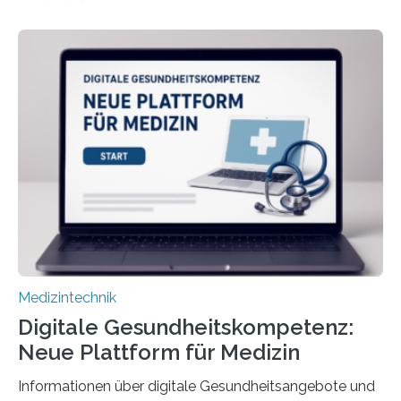
haben Dr. Morris Gellisch, ehemals an der Ruhr-
Universität Bochum und heute an der Universität Zürich,
und Boris Burr von der Ruhr-Universität Bochum in
einem Experiment nachgewiesen. Sie entwickelten
dafür eine technische Schnittstelle, über die
physiologische Daten in Echtzeit an das Sprachmodell
übermittelt werden können. Die Künstliche Intelligenz
kann dadurch auch die Sprache des Körpers
einbeziehen, auf die Menschen keinen bewussten
Einfluss nehmen. Das eröffnet…
Medizintechnik
Digitale Gesundheitskompetenz:
Neue Plattform für Medizin
Informationen über digitale Gesundheitsangebote und