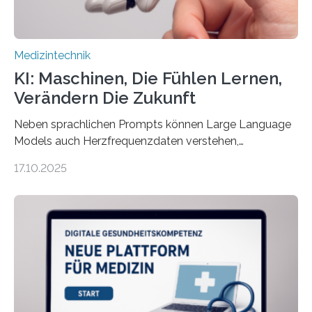
Medizintechnik
KI: Maschinen, Die Fühlen Lernen,
Verändern Die Zukunft
Neben sprachlichen Prompts können Large Language
Models auch Herzfrequenzdaten verstehen,
interpretieren und daran angepasst reagieren. Das
17.10.2025
haben Dr. Morris Gellisch, ehemals an der Ruhr-
Universität Bochum und heute an der Universität Zürich,
und Boris Burr von der Ruhr-Universität Bochum in
einem Experiment nachgewiesen. Sie entwickelten
dafür eine technische Schnittstelle, über die
physiologische Daten in Echtzeit an das Sprachmodell
übermittelt werden können. Die Künstliche Intelligenz
kann dadurch auch die Sprache des Körpers
einbeziehen, auf die Menschen keinen bewussten