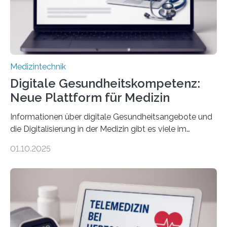
Einfluss nehmen. Das eröffnet…
Medizintechnik
Digitale Gesundheitskompetenz:
Neue Plattform für Medizin
Informationen über digitale Gesundheitsangebote und
die Digitalisierung in der Medizin gibt es viele im
Internet – doch wie findet man schnellen Zugang zu
01.10.2025
seriösen und wissenschaftlich abgesicherten Inhalten?
Genau hier setzt die Wissensplattform Medical
Informatics Hub in Saxony (MiHUBx) an. Entwickelt von
Forscherinnen der Technischen Universität Dresden
(TUD) richtet sich das Portal sowohl an Patientinnen
und Patienten, aber ebenso an medizinisches
Fachpersonal. Für all diese Zielgruppen bietet sie