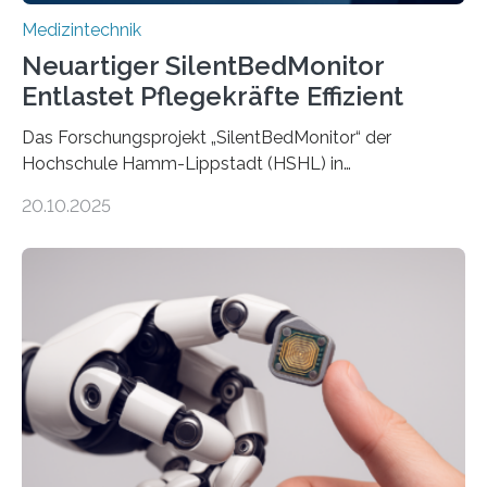
Medizintechnik
Neuartiger SilentBedMonitor
Entlastet Pflegekräfte Effizient
Das Forschungsprojekt „SilentBedMonitor“ der
Hochschule Hamm-Lippstadt (HSHL) in
Zusammenarbeit mit der Berliner 5micron GmbH zielt
20.10.2025
auf Personen ab, die bettlägerig sind oder in ihrer
Mobilität stark eingeschränkt sind. Die 5micron GmbH
verantwortet innerhalb des Projekts die technologische
Entwicklung der Sensorik und Datenübertragung. Die
HSHL verantwortet die wissenschaftliche Begleitung
sowie die KI-gestützte Datenauswertung. Das Ziel ist
die Entwicklung eines berührungslosen
Assistenzsystems, das den Zustand der Person
kontinuierlich erfasst, pflegende Personen unterstützt
und in Notfällen selbstständig Alarm schlägt. „Die Idee
der 5micron…