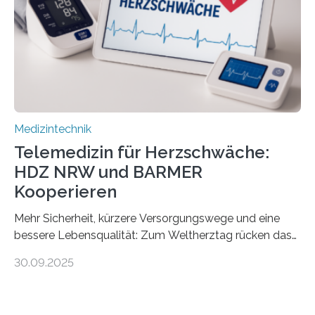
speziell zugeschnittene Informationen, um deren
digitale Gesundheitskompetenz zu steigern. MiHUBx ist
die…
Medizintechnik
Telemedizin für Herzschwäche:
HDZ NRW und BARMER
Kooperieren
Mehr Sicherheit, kürzere Versorgungswege und eine
bessere Lebensqualität: Zum Weltherztag rücken das
Herz- und Diabeteszentrum NRW (HDZ NRW), Bad
30.09.2025
Oeynhausen, und die BARMER die Bedürfnisse von
Menschen mit chronischer Herzschwäche in den Fokus.
Beide Partner haben jetzt einen Vertrag zur