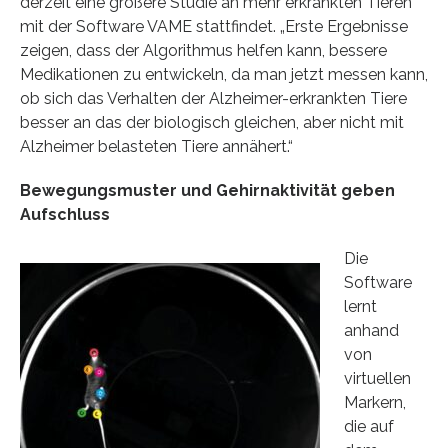
derzeit eine größere Studie an mehr erkrankten Tieren
mit der Software VAME stattfindet. „Erste Ergebnisse
zeigen, dass der Algorithmus helfen kann, bessere
Medikationen zu entwickeln, da man jetzt messen kann,
ob sich das Verhalten der Alzheimer-erkrankten Tiere
besser an das der biologisch gleichen, aber nicht mit
Alzheimer belasteten Tiere annähert.“
Bewegungsmuster und Gehirnaktivität geben
Aufschluss
Die
Software
lernt
anhand
von
virtuellen
Markern,
die auf