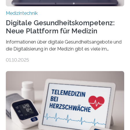
Medizintechnik
Digitale Gesundheitskompetenz:
Neue Plattform für Medizin
Informationen über digitale Gesundheitsangebote und
die Digitalisierung in der Medizin gibt es viele im
Internet – doch wie findet man schnellen Zugang zu
01.10.2025
seriösen und wissenschaftlich abgesicherten Inhalten?
Genau hier setzt die Wissensplattform Medical
Informatics Hub in Saxony (MiHUBx) an. Entwickelt von
Forscherinnen der Technischen Universität Dresden
(TUD) richtet sich das Portal sowohl an Patientinnen
und Patienten, aber ebenso an medizinisches
Fachpersonal. Für all diese Zielgruppen bietet sie
speziell zugeschnittene Informationen, um deren
digitale Gesundheitskompetenz zu steigern. MiHUBx ist
die…