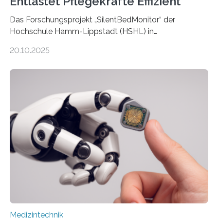
Entlastet Pflegekräfte Effizient
Das Forschungsprojekt „SilentBedMonitor“ der
Hochschule Hamm-Lippstadt (HSHL) in
Zusammenarbeit mit der Berliner 5micron GmbH zielt
20.10.2025
auf Personen ab, die bettlägerig sind oder in ihrer
Mobilität stark eingeschränkt sind. Die 5micron GmbH
verantwortet innerhalb des Projekts die technologische
Entwicklung der Sensorik und Datenübertragung. Die
HSHL verantwortet die wissenschaftliche Begleitung
sowie die KI-gestützte Datenauswertung. Das Ziel ist
die Entwicklung eines berührungslosen
Assistenzsystems, das den Zustand der Person
kontinuierlich erfasst, pflegende Personen unterstützt
und in Notfällen selbstständig Alarm schlägt. „Die Idee
der 5micron…
Medizintechnik