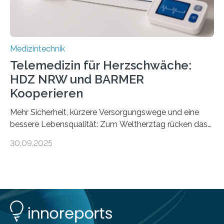
Medizintechnik
Telemedizin für Herzschwäche:
HDZ NRW und BARMER
Kooperieren
Mehr Sicherheit, kürzere Versorgungswege und eine
bessere Lebensqualität: Zum Weltherztag rücken das
Herz- und Diabeteszentrum NRW (HDZ NRW), Bad
30.09.2025
Oeynhausen, und die BARMER die Bedürfnisse von
Menschen mit chronischer Herzschwäche in den Fokus.
Beide Partner haben jetzt einen Vertrag zur
telemedizinischen Begleitversorgung geschlossen.
Rund vier Millionen Menschen in Deutschland leiden an
behandlungsbedürftiger Herzschwäche
(Herzinsuffizienz). Als chronische und fortschreitende