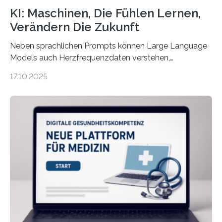
KI: Maschinen, Die Fühlen Lernen,
Verändern Die Zukunft
Neben sprachlichen Prompts können Large Language
Models auch Herzfrequenzdaten verstehen,
interpretieren und daran angepasst reagieren. Das
17.10.2025
haben Dr. Morris Gellisch, ehemals an der Ruhr-
Universität Bochum und heute an der Universität Zürich,
und Boris Burr von der Ruhr-Universität Bochum in
einem Experiment nachgewiesen. Sie entwickelten
dafür eine technische Schnittstelle, über die
physiologische Daten in Echtzeit an das Sprachmodell
übermittelt werden können. Die Künstliche Intelligenz
kann dadurch auch die Sprache des Körpers
einbeziehen, auf die Menschen keinen bewussten
Einfluss nehmen. Das eröffnet…