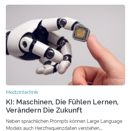
Mobilität stark eingeschränkt sind. Die 5micron GmbH
verantwortet innerhalb des Projekts die technologische
Entwicklung der Sensorik und Datenübertragung. Die
HSHL verantwortet die wissenschaftliche Begleitung
sowie die KI-gestützte Datenauswertung. Das Ziel ist
die Entwicklung eines berührungslosen
Assistenzsystems, das den Zustand der Person
kontinuierlich erfasst, pflegende Personen unterstützt
und in Notfällen selbstständig Alarm schlägt. „Die Idee
der 5micron…
Medizintechnik
KI: Maschinen, Die Fühlen Lernen,
Verändern Die Zukunft
Neben sprachlichen Prompts können Large Language
Models auch Herzfrequenzdaten verstehen,