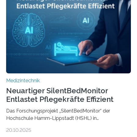
Medizintechnik
Neuartiger SilentBedMonitor
Entlastet Pflegekräfte Effizient
Das Forschungsprojekt „SilentBedMonitor“ der
Hochschule Hamm-Lippstadt (HSHL) in
Zusammenarbeit mit der Berliner 5micron GmbH zielt
20.10.2025
auf Personen ab, die bettlägerig sind oder in ihrer