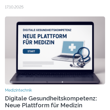
interpretieren und daran angepasst reagieren. Das
17.10.2025
haben Dr. Morris Gellisch, ehemals an der Ruhr-
Universität Bochum und heute an der Universität Zürich,
und Boris Burr von der Ruhr-Universität Bochum in
einem Experiment nachgewiesen. Sie entwickelten
dafür eine technische Schnittstelle, über die
physiologische Daten in Echtzeit an das Sprachmodell
übermittelt werden können. Die Künstliche Intelligenz
kann dadurch auch die Sprache des Körpers
einbeziehen, auf die Menschen keinen bewussten
Einfluss nehmen. Das eröffnet…
Medizintechnik
Digitale Gesundheitskompetenz:
Neue Plattform für Medizin