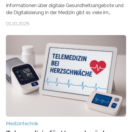
Informationen über digitale Gesundheitsangebote und
die Digitalisierung in der Medizin gibt es viele im
Internet – doch wie findet man schnellen Zugang zu
01.10.2025
seriösen und wissenschaftlich abgesicherten Inhalten?
Genau hier setzt die Wissensplattform Medical
Informatics Hub in Saxony (MiHUBx) an. Entwickelt von
Forscherinnen der Technischen Universität Dresden
(TUD) richtet sich das Portal sowohl an Patientinnen
und Patienten, aber ebenso an medizinisches
Fachpersonal. Für all diese Zielgruppen bietet sie
speziell zugeschnittene Informationen, um deren
digitale Gesundheitskompetenz zu steigern. MiHUBx ist
die…
Medizintechnik