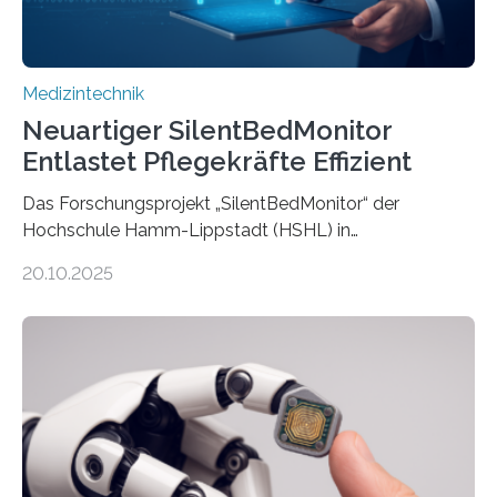
Medizintechnik
Neuartiger SilentBedMonitor
Entlastet Pflegekräfte Effizient
Das Forschungsprojekt „SilentBedMonitor“ der
Hochschule Hamm-Lippstadt (HSHL) in
Zusammenarbeit mit der Berliner 5micron GmbH zielt
20.10.2025
auf Personen ab, die bettlägerig sind oder in ihrer
Mobilität stark eingeschränkt sind. Die 5micron GmbH
verantwortet innerhalb des Projekts die technologische
Entwicklung der Sensorik und Datenübertragung. Die
HSHL verantwortet die wissenschaftliche Begleitung
sowie die KI-gestützte Datenauswertung. Das Ziel ist
die Entwicklung eines berührungslosen
Assistenzsystems, das den Zustand der Person
kontinuierlich erfasst, pflegende Personen unterstützt