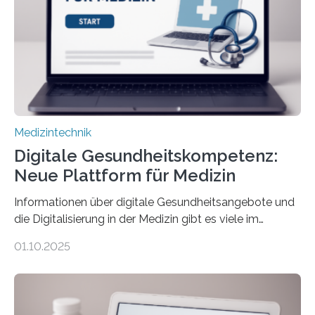
übermittelt werden können. Die Künstliche Intelligenz
kann dadurch auch die Sprache des Körpers
einbeziehen, auf die Menschen keinen bewussten
Einfluss nehmen. Das eröffnet…
Medizintechnik
Digitale Gesundheitskompetenz:
Neue Plattform für Medizin
Informationen über digitale Gesundheitsangebote und
die Digitalisierung in der Medizin gibt es viele im
Internet – doch wie findet man schnellen Zugang zu
01.10.2025
seriösen und wissenschaftlich abgesicherten Inhalten?
Genau hier setzt die Wissensplattform Medical
Informatics Hub in Saxony (MiHUBx) an. Entwickelt von
Forscherinnen der Technischen Universität Dresden