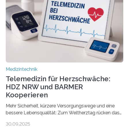
(TUD) richtet sich das Portal sowohl an Patientinnen
und Patienten, aber ebenso an medizinisches
Fachpersonal. Für all diese Zielgruppen bietet sie
speziell zugeschnittene Informationen, um deren
digitale Gesundheitskompetenz zu steigern. MiHUBx ist
die…
Medizintechnik
Telemedizin für Herzschwäche:
HDZ NRW und BARMER
Kooperieren
Mehr Sicherheit, kürzere Versorgungswege und eine
bessere Lebensqualität: Zum Weltherztag rücken das
Herz- und Diabeteszentrum NRW (HDZ NRW), Bad
30.09.2025
Oeynhausen, und die BARMER die Bedürfnisse von