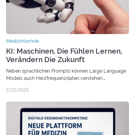
und in Notfällen selbstständig Alarm schlägt. „Die Idee
der 5micron…
Medizintechnik
KI: Maschinen, Die Fühlen Lernen,
Verändern Die Zukunft
Neben sprachlichen Prompts können Large Language
Models auch Herzfrequenzdaten verstehen,
interpretieren und daran angepasst reagieren. Das
17.10.2025
haben Dr. Morris Gellisch, ehemals an der Ruhr-
Universität Bochum und heute an der Universität Zürich,
und Boris Burr von der Ruhr-Universität Bochum in
einem Experiment nachgewiesen. Sie entwickelten
dafür eine technische Schnittstelle, über die
physiologische Daten in Echtzeit an das Sprachmodell