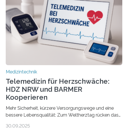
(TUD) richtet sich das Portal sowohl an Patientinnen
und Patienten, aber ebenso an medizinisches
Fachpersonal. Für all diese Zielgruppen bietet sie
speziell zugeschnittene Informationen, um deren
digitale Gesundheitskompetenz zu steigern. MiHUBx ist
die…
Medizintechnik
Telemedizin für Herzschwäche:
HDZ NRW und BARMER
Kooperieren
Mehr Sicherheit, kürzere Versorgungswege und eine
bessere Lebensqualität: Zum Weltherztag rücken das
Herz- und Diabeteszentrum NRW (HDZ NRW), Bad
30.09.2025