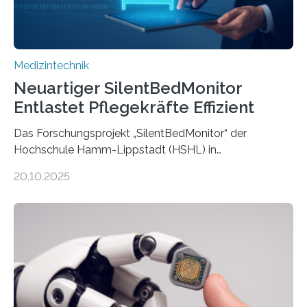
Medizintechnik
Neuartiger SilentBedMonitor
Entlastet Pflegekräfte Effizient
Das Forschungsprojekt „SilentBedMonitor“ der
Hochschule Hamm-Lippstadt (HSHL) in
Zusammenarbeit mit der Berliner 5micron GmbH zielt
20.10.2025
auf Personen ab, die bettlägerig sind oder in ihrer
Mobilität stark eingeschränkt sind. Die 5micron GmbH
verantwortet innerhalb des Projekts die technologische
Entwicklung der Sensorik und Datenübertragung. Die
HSHL verantwortet die wissenschaftliche Begleitung
sowie die KI-gestützte Datenauswertung. Das Ziel ist
die Entwicklung eines berührungslosen
Assistenzsystems, das den Zustand der Person