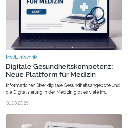
übermittelt werden können. Die Künstliche Intelligenz
kann dadurch auch die Sprache des Körpers
einbeziehen, auf die Menschen keinen bewussten
Einfluss nehmen. Das eröffnet…
Medizintechnik
Digitale Gesundheitskompetenz:
Neue Plattform für Medizin
Informationen über digitale Gesundheitsangebote und
die Digitalisierung in der Medizin gibt es viele im
Internet – doch wie findet man schnellen Zugang zu
01.10.2025
seriösen und wissenschaftlich abgesicherten Inhalten?
Genau hier setzt die Wissensplattform Medical
Informatics Hub in Saxony (MiHUBx) an. Entwickelt von
Forscherinnen der Technischen Universität Dresden