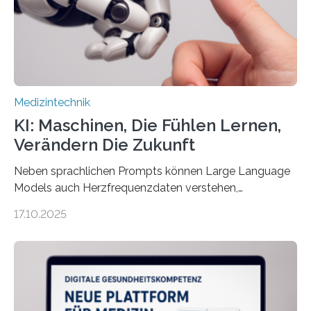
kontinuierlich erfasst, pflegende Personen unterstützt
und in Notfällen selbstständig Alarm schlägt. „Die Idee
der 5micron…
Medizintechnik
KI: Maschinen, Die Fühlen Lernen,
Verändern Die Zukunft
Neben sprachlichen Prompts können Large Language
Models auch Herzfrequenzdaten verstehen,
interpretieren und daran angepasst reagieren. Das
17.10.2025
haben Dr. Morris Gellisch, ehemals an der Ruhr-
Universität Bochum und heute an der Universität Zürich,
und Boris Burr von der Ruhr-Universität Bochum in
einem Experiment nachgewiesen. Sie entwickelten
dafür eine technische Schnittstelle, über die
physiologische Daten in Echtzeit an das Sprachmodell