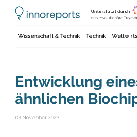
Wissenschaft & Technik
Informationstechnologie
Energie & Elektrotechnik
Unterstützt durch
das revolutionäre Proje
Wissenschaft & Technik
Technik
Weltwirts
Entwicklung eine
ähnlichen Biochi
03 November 2023