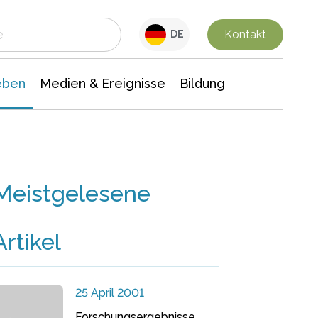
 Leben
Medien & Ereignisse
Interdisziplinäre Forschung
Veranstaltungsnachrichten
n Chemie
Gesellschaftswissenschaften
Kontakt
DE
eben
Medien & Ereignisse
Bildung
Meistgelesene
Artikel
25 April 2001
Forschungsergebnisse