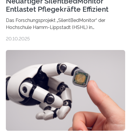
Neuartiger SilentBedMonitor
Entlastet Pflegekräfte Effizient
Das Forschungsprojekt „SilentBedMonitor“ der
Hochschule Hamm-Lippstadt (HSHL) in
Zusammenarbeit mit der Berliner 5micron GmbH zielt
20.10.2025
auf Personen ab, die bettlägerig sind oder in ihrer
Mobilität stark eingeschränkt sind. Die 5micron GmbH
verantwortet innerhalb des Projekts die technologische
Entwicklung der Sensorik und Datenübertragung. Die
HSHL verantwortet die wissenschaftliche Begleitung
sowie die KI-gestützte Datenauswertung. Das Ziel ist
die Entwicklung eines berührungslosen
Assistenzsystems, das den Zustand der Person
kontinuierlich erfasst, pflegende Personen unterstützt
und in Notfällen selbstständig Alarm schlägt. „Die Idee
der 5micron…