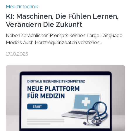
Medizintechnik
KI: Maschinen, Die Fühlen Lernen,
Verändern Die Zukunft
Neben sprachlichen Prompts können Large Language
Models auch Herzfrequenzdaten verstehen,
interpretieren und daran angepasst reagieren. Das
17.10.2025
haben Dr. Morris Gellisch, ehemals an der Ruhr-
Universität Bochum und heute an der Universität Zürich,
und Boris Burr von der Ruhr-Universität Bochum in
einem Experiment nachgewiesen. Sie entwickelten
dafür eine technische Schnittstelle, über die
physiologische Daten in Echtzeit an das Sprachmodell
übermittelt werden können. Die Künstliche Intelligenz
kann dadurch auch die Sprache des Körpers
einbeziehen, auf die Menschen keinen bewussten
Einfluss nehmen. Das eröffnet…