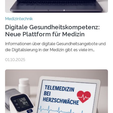
Medizintechnik
Digitale Gesundheitskompetenz:
Neue Plattform für Medizin
Informationen über digitale Gesundheitsangebote und
die Digitalisierung in der Medizin gibt es viele im
Internet – doch wie findet man schnellen Zugang zu
01.10.2025
seriösen und wissenschaftlich abgesicherten Inhalten?
Genau hier setzt die Wissensplattform Medical
Informatics Hub in Saxony (MiHUBx) an. Entwickelt von
Forscherinnen der Technischen Universität Dresden
(TUD) richtet sich das Portal sowohl an Patientinnen
und Patienten, aber ebenso an medizinisches
Fachpersonal. Für all diese Zielgruppen bietet sie
speziell zugeschnittene Informationen, um deren
digitale Gesundheitskompetenz zu steigern. MiHUBx ist