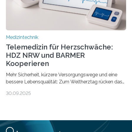
die…
Medizintechnik
Telemedizin für Herzschwäche:
HDZ NRW und BARMER
Kooperieren
Mehr Sicherheit, kürzere Versorgungswege und eine
bessere Lebensqualität: Zum Weltherztag rücken das
Herz- und Diabeteszentrum NRW (HDZ NRW), Bad
30.09.2025
Oeynhausen, und die BARMER die Bedürfnisse von
Menschen mit chronischer Herzschwäche in den Fokus.
Beide Partner haben jetzt einen Vertrag zur
telemedizinischen Begleitversorgung geschlossen.
Rund vier Millionen Menschen in Deutschland leiden an
behandlungsbedürftiger Herzschwäche