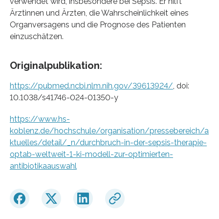
verwendet wird, insbesondere bei Sepsis. Er hilft
Ärztinnen und Ärzten, die Wahrscheinlichkeit eines
Organversagens und die Prognose des Patienten
einzuschätzen.
Originalpublikation:
https://pubmed.ncbi.nlm.nih.gov/39613924/
, doi:
10.1038/s41746-024-01350-y
https://www.hs-
koblenz.de/hochschule/organisation/pressebereich/a
ktuelles/detail/_n/durchbruch-in-der-sepsis-therapie-
optab-weltweit-1-ki-modell-zur-optimierten-
antibiotikaauswahl